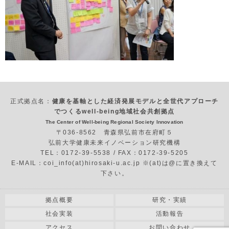
正式拠点名：
健康を基軸とした経済発展モデルと全世代アプローチ
でつくるwell-being地域社会共創拠点
The Center of Well-being Regional Society Innovation
〒036-8562 青森県弘前市在府町５
弘前大学健康未来イノベーション研究機構
TEL：0172-39-5538 / FAX：0172-39-5205
E-MAIL：coi_info(at)hirosaki-u.ac.jp ※(at)は@に置き換えて
下さい。
拠点概要
研究・実績
社会実装
活動報告
アクセス
お問い合わせ