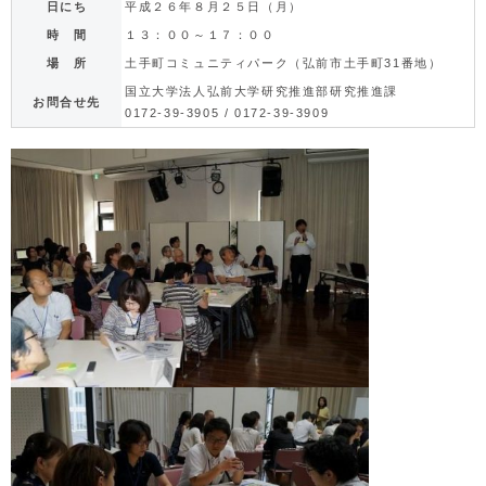
日にち
平成２６年８月２５日（月）
時 間
１３：００～１７：００
場 所
土手町コミュニティパーク（弘前市土手町31番地）
国立大学法人弘前大学研究推進部研究推進課
お問合せ先
0172-39-3905 / 0172-39-3909