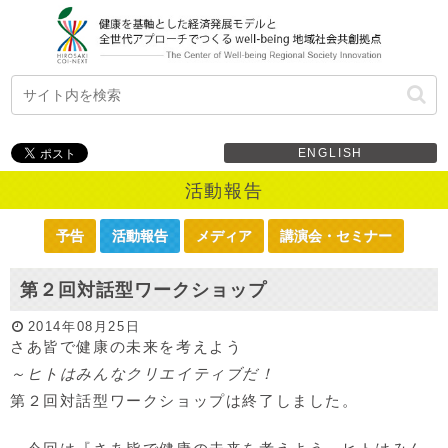
ENGLISH
活動報告
予告
活動報告
メディア
講演会・セミナー
第２回対話型ワークショップ
2014年08月25日
さあ皆で健康の未来を考えよう
～ヒトはみんなクリエイティブだ！
第２回対話型ワークショップは終了しました。