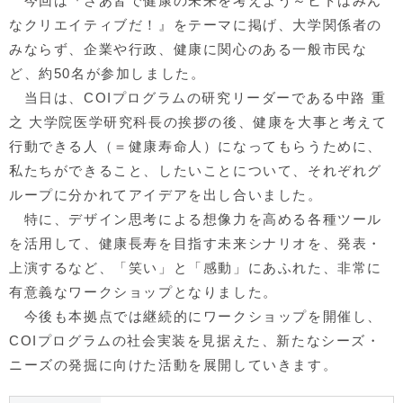
今回は『さあ皆で健康の未来を考えよう～ヒトはみん
なクリエイティブだ！』をテーマに掲げ、大学関係者の
みならず、企業や行政、健康に関心のある一般市民な
ど、約50名が参加しました。
当日は、COIプログラムの研究リーダーである中路 重
之 大学院医学研究科長の挨拶の後、健康を大事と考えて
行動できる人（＝健康寿命人）になってもらうために、
私たちができること、したいことについて、それぞれグ
ループに分かれてアイデアを出し合いました。
特に、デザイン思考による想像力を高める各種ツール
を活用して、健康長寿を目指す未来シナリオを、発表・
上演するなど、「笑い」と「感動」にあふれた、非常に
有意義なワークショップとなりました。
今後も本拠点では継続的にワークショップを開催し、
COIプログラムの社会実装を見据えた、新たなシーズ・
ニーズの発掘に向けた活動を展開していきます。