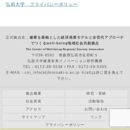
弘前大学 プライバシーポリシー
正式拠点名：
健康を基軸とした経済発展モデルと全世代アプローチ
でつくるwell-being地域社会共創拠点
The Center of Well-being Regional Society Innovation
〒036-8562 青森県弘前市在府町５
弘前大学健康未来イノベーション研究機構
TEL：0172-39-5538 / FAX：0172-39-5205
E-MAIL：coi_info(at)hirosaki-u.ac.jp ※(at)は@に置き換えて
下さい。
拠点概要
研究・実績
社会実装
活動報告
アクセス
お問い合わせ
サイトマップ
リンク
プライバシーポリシー