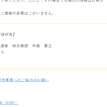
ご了承ください。ただし，その場合でも個人の情報は公表さ
，ご連絡の必要はございません。
願送付先】
学講座 特任教授 中路 重之
町５
研究事業へのご協力のお願い
願〔PDF〕