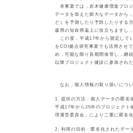
本事業では，岩木健康増進プロジ
データを加えた膨大なデータから
ど）を予測したり予防したりする
森県の短命県返上に役立ちますし
この度，平成17年から測定して
をCOI拠点研究事業でも活用させ
め，可能な限り長期間保管し，継続
以降プロジェクト健診に参加され
なお，個人情報の取り扱いについ
1. 提供の方法：個人データの匿名
平成17年から25年のプロジェク
理運営委員会」により二重に匿名
2. 利用の目的：匿名化されたデ