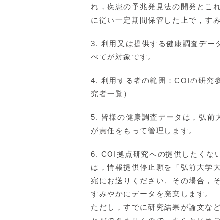
れ，疾患の予兆発見法の開発とこ
に従い一定期間保管した上で，す
3. 利用又は提供する健康調査デ
べてが対象です。
4. 利用する者の範囲：COIの
究者一覧）
5. 皆様の健康調査データは，弘
が責任をもって管理します。
6. COI拠点研究への提供した
は，情報提供停止願を「弘前大学
宛にお送りください。その場合，
すみやかにデータを廃棄します。
ただし，すでに研究結果が論文な