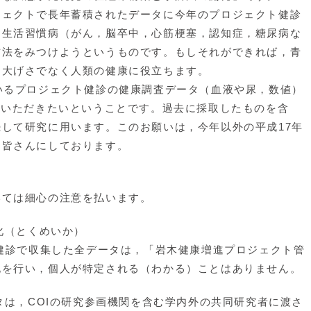
ェクトで長年蓄積されたデータに今年のプロジェクト健診
，生活習慣病（がん，脳卒中，心筋梗塞，認知症，糖尿病な
方法をみつけようというものです。もしそれができれば，青
，大げさでなく人類の健康に役立ちます。
いるプロジェクト健診の健康調査データ（血液や尿，数値）
ていただきたいということです。過去に採取したものを含
して研究に用います。このお願いは，今年以外の平成17年
た皆さんにしております。
ては細心の注意を払います。
化（とくめいか）
ト健診で収集した全データは，「岩木健康増進プロジェクト管
化を行い，個人が特定される（わかる）ことはありません。
ータは，COIの研究参画機関を含む学内外の共同研究者に渡さ