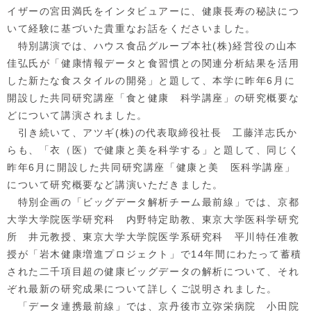
イザーの宮田満氏をインタビュアーに、健康長寿の秘訣につ
いて経験に基づいた貴重なお話をくださいました。
特別講演では、ハウス食品グループ本社(株)経営役の山本
佳弘氏が「健康情報データと食習慣との関連分析結果を活用
した新たな食スタイルの開発」と題して、本学に昨年6月に
開設した共同研究講座「食と健康 科学講座」の研究概要な
どについて講演されました。
引き続いて、アツギ(株)の代表取締役社長 工藤洋志氏か
らも、「衣（医）で健康と美を科学する」と題して、同じく
昨年6月に開設した共同研究講座「健康と美 医科学講座」
について研究概要など講演いただきました。
特別企画の「ビッグデータ解析チーム最前線」では、京都
大学大学院医学研究科 内野特定助教、東京大学医科学研究
所 井元教授、東京大学大学院医学系研究科 平川特任准教
授が「岩木健康増進プロジェクト」で14年間にわたって蓄積
された二千項目超の健康ビッグデータの解析について、それ
ぞれ最新の研究成果について詳しくご説明されました。
「データ連携最前線」では、京丹後市立弥栄病院 小田院