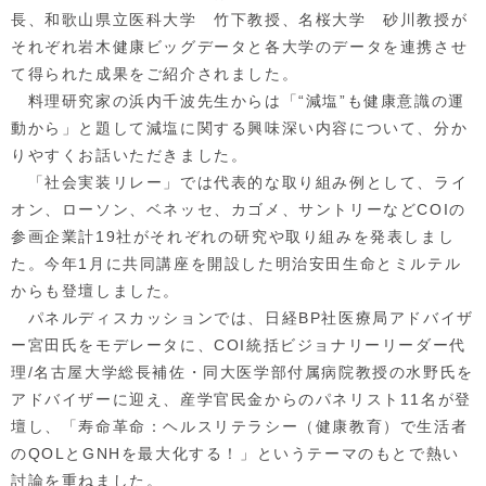
長、和歌山県立医科大学 竹下教授、名桜大学 砂川教授が
それぞれ岩木健康ビッグデータと各大学のデータを連携させ
て得られた成果をご紹介されました。
料理研究家の浜内千波先生からは「“減塩”も健康意識の運
動から」と題して減塩に関する興味深い内容について、分か
りやすくお話いただきました。
「社会実装リレー」では代表的な取り組み例として、ライ
オン、ローソン、ベネッセ、カゴメ、サントリーなどCOIの
参画企業計19社がそれぞれの研究や取り組みを発表しまし
た。今年1月に共同講座を開設した明治安田生命とミルテル
からも登壇しました。
パネルディスカッションでは、日経BP社医療局アドバイザ
ー宮田氏をモデレータに、COI統括ビジョナリーリーダー代
理/名古屋大学総長補佐・同大医学部付属病院教授の水野氏を
アドバイザーに迎え、産学官民金からのパネリスト11名が登
壇し、「寿命革命：ヘルスリテラシー（健康教育）で生活者
のQOLとGNHを最大化する！」というテーマのもとで熱い
討論を重ねました。