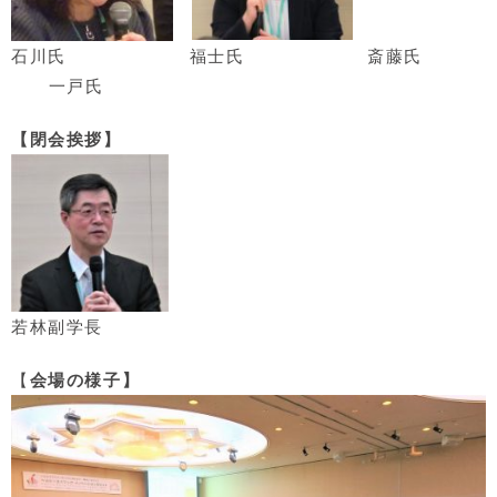
石川氏
福士氏
斎藤氏
一戸氏
【閉会挨拶】
若林副学長
【
会場の様子
】