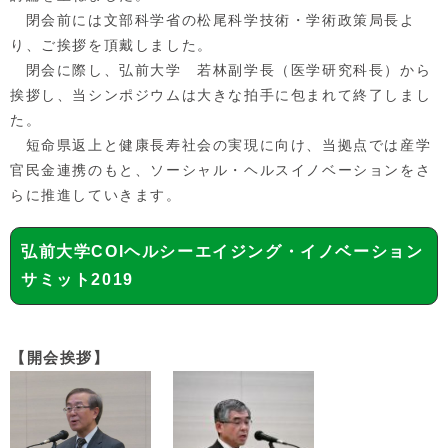
閉会前には文部科学省の松尾科学技術・学術政策局長よ
り、ご挨拶を頂戴しました。
閉会に際し、弘前大学 若林副学長（医学研究科長）から
挨拶し、当シンポジウムは大きな拍手に包まれて終了しまし
た。
短命県返上と健康長寿社会の実現に向け、当拠点では産学
官民金連携のもと、ソーシャル・ヘルスイノベーションをさ
らに推進していきます。
弘前大学COIヘルシーエイジング・イノベーション
サミット2019
【
開会挨拶
】