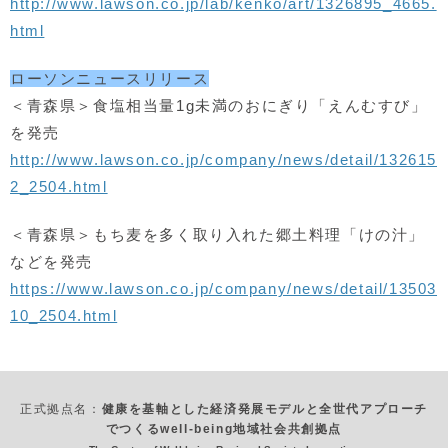
http://www.lawson.co.jp/lab/kenko/art/1326895_4665.
html
ローソンニュースリリース
＜青森県＞食塩相当量1g未満のおにぎり「えんむすび」
を発売
http://www.lawson.co.jp/company/news/detail/132615
2_2504.html
＜青森県＞もち麦を多く取り入れた郷土料理「けの汁」
などを発売
https://www.lawson.co.jp/company/news/detail/13503
10_2504.html
正式拠点名：
健康を基軸とした経済発展モデルと全世代アプローチ
でつくるwell-being地域社会共創拠点