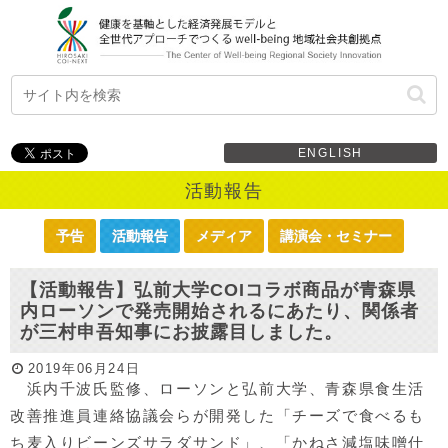
ENGLISH
活動報告
予告
活動報告
メディア
講演会・セミナー
【活動報告】弘前大学COIコラボ商品が青森県
内ローソンで発売開始されるにあたり、関係者
が三村申吾知事にお披露目しました。
2019年06月24日
浜内千波氏監修、ローソンと弘前大学、青森県食生活
改善推進員連絡協議会らが開発した「チーズで食べるも
ち麦入りビーンズサラダサンド」、「かねさ減塩味噌仕