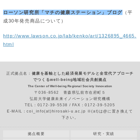
ローソン研究所「マチの健康ステーション」ブログ
（平
成30年発売商品について）
http://www.lawson.co.jp/lab/kenko/art/1326895_4665.
html
正式拠点名：
健康を基軸とした経済発展モデルと全世代アプローチ
でつくるwell-being地域社会共創拠点
The Center of Well-being Regional Society Innovation
〒036-8562 青森県弘前市在府町５
弘前大学健康未来イノベーション研究機構
TEL：0172-39-5538 / FAX：0172-39-5205
E-MAIL：coi_info(at)hirosaki-u.ac.jp ※(at)は@に置き換えて
下さい。
拠点概要
研究・実績