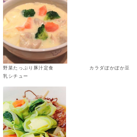
野菜たっぷり豚汁定食 カラダぽかぽか豆
乳シチュー