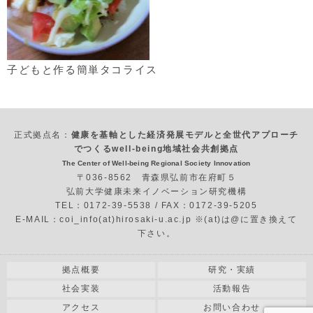
子どもと作る簡単タコライス
正式拠点名：
健康を基軸とした経済発展モデルと全世代アプローチ
でつくるwell-being地域社会共創拠点
The Center of Well-being Regional Society Innovation
〒036-8562 青森県弘前市在府町５
弘前大学健康未来イノベーション研究機構
TEL：0172-39-5538 / FAX：0172-39-5205
E-MAIL：coi_info(at)hirosaki-u.ac.jp ※(at)は@に置き換えて
下さい。
拠点概要
研究・実績
社会実装
活動報告
アクセス
お問い合わせ