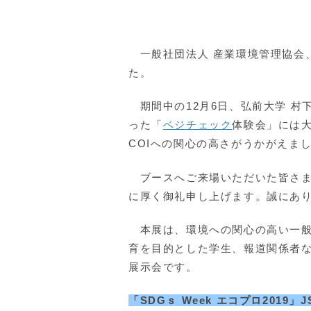
一般社団法人 産業環境管理協会
た。
期間中の12月6日、弘前大学 
った「
ベジチェック
体験会」には
COIへの関心の高さがうかがえま
ブースへご来場いただいた皆さま
に厚く御礼申し上げます。誠にあ
本展は、環境への関心の高い一般
育を目的とした学生、報道関係者
展示会です。
「SDGｓ Week エコプロ2019」