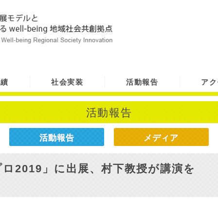
実績
社会実装
活動報告
アク
活動報告
活動報告
メディア
ロ2019」に出展、村下教授が講演を