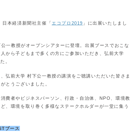
、日本経済新聞社主催「
エコプロ2019
」に出展いたしまし
村下公一教授がオープンシアターに登壇。出展ブースでおこな
大人から子どもまで多くの方にご参加いただき、弘前大学
した。
、弘前大学 村下公一教授の講演をご聴講いただいた皆さま
りがとうございました。
消費者やビジネスパーソン、行政・自治体、NPO、環境教
など、環境を取り巻く多様なステークホルダーが一堂に集う
JSTブース