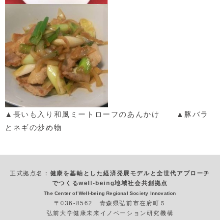
▲長いも入り和風ミートローフのあんかけ ▲豚バラ
とネギの炒め物
正式拠点名：
健康を基軸とした経済発展モデルと全世代アプローチ
でつくるwell-being地域社会共創拠点
The Center of Well-being Regional Society Innovation
〒036-8562 青森県弘前市在府町５
弘前大学健康未来イノベーション研究機構