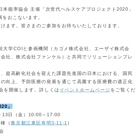
人日本能率協会 主催「次世代ヘルスケアプロジェクト2020」
演をおこないます。
だけます。皆さまのご参加をお待ちいたしております。
弘前大学COIと参画機関（カゴメ株式会社、エーザイ株式会
式会社、株式会社ファンケル）と共同でソリューションプレ
、超高齢化社会を迎えた課題先進国の日本における、国民
ーの向上、予防医療の発展を通じて高騰する医療費の適正化
会を開催します。詳しくは
イベントホームページ
をご覧くだ
20」
3日（金）10:00～17:00
示棟（
東京都江東区有明3-11-1
）
会