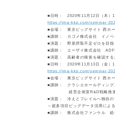
■日時： 2020年11月12日（木）15:
https://jma-kkp.com/seminar-2
■会場： 東京ビッグサイト 西ホ
■講師： カゴメ株式会社 イノ
■演題： 野菜摂取不足ゼロを目指
■講師： エーザイ株式会社 AD
■演題： 高齢者の嗅覚を確認する
■日時： 2020年11月13日（金）11:
https://jma-kkp.com/seminar-2
■会場： 東京ビッグサイト 西ホ
■講師： クラシエホールディング
経営企画室R&D戦略推進チ
■演題： 冷えとフレイルへ独自の
～超多項目ビッグデータ活用によ
■講師： 株式会社ファンケル 総