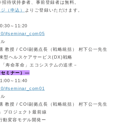
 ※招待状持参者、事前登録者は無料。
ージ（申込）
よりご登録いただけます。
30～11:20
020/#seminar_com05
ール
 教授 / COI副拠点長（戦略統括） 村下公一先生
来型ヘルスケアサービス(DX)戦略
た「寿命革命」エコシステムの追求－
者セミナー
）―
00～11:40
020/#seminar_com01
ール
 教授 / COI副拠点長（戦略統括） 村下公一先生
命」プロジェクト最前線
行動変容モデル開発ー