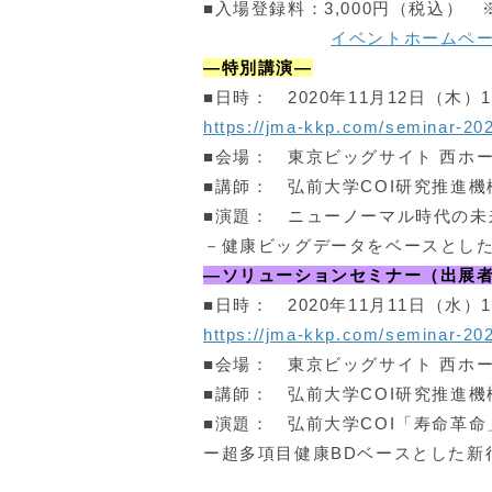
■入場登録料：3,000円（税込）
イベントホームペ
―特別講演―
■日時： 2020年11月12日（木）10:
https://jma-kkp.com/seminar-2
■会場： 東京ビッグサイト 西ホ
■講師： 弘前大学COI研究推進機構
■演題： ニューノーマル時代の未
－健康ビッグデータをベースとし
―
ソリューションセミナー
（
出展
■日時： 2020年11月11日（水）11:
https://jma-kkp.com/seminar-2
■会場： 東京ビッグサイト 西ホ
■講師： 弘前大学COI研究推進機構
■演題： 弘前大学COI「寿命革
ー超多項目健康BDベースとした新