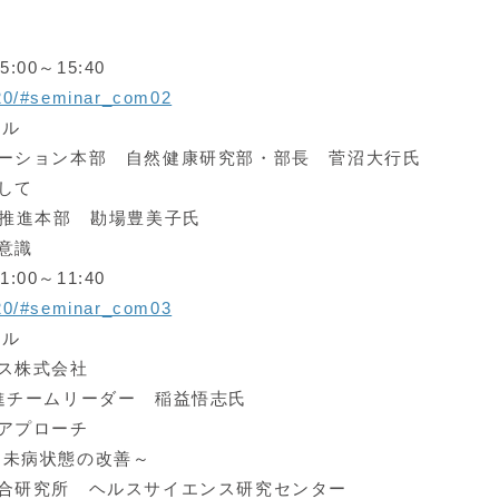
00～15:40
020/#seminar_com02
ール
ベーション本部 自然健康研究部・部長 菅沼大行氏
して
F推進本部 勘場豊美子氏
意識
00～11:40
020/#seminar_com03
ール
ス株式会社
ームリーダー 稲益悟志氏
アプローチ
る未病状態の改善～
合研究所 ヘルスサイエンス研究センター