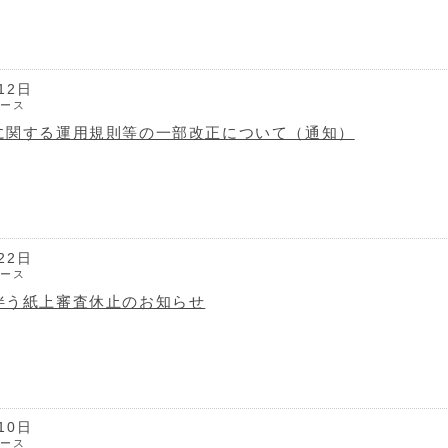
12日
ュース
に関する運用規則等の一部改正について（通知）
22日
ュース
伴う紙上審査休止のお知らせ
10日
ュース