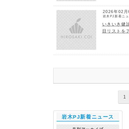
2026年02月
岩木PJ新着ニ
いきいき健診
目リストを
1
岩木PJ新着ニュース