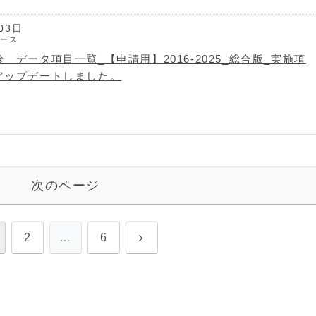
03日
ュース
 データ項目一覧_【申請用】2016-2025_総合版_実施項
アップデートしました。
次のページ
次
2
…
6
へ