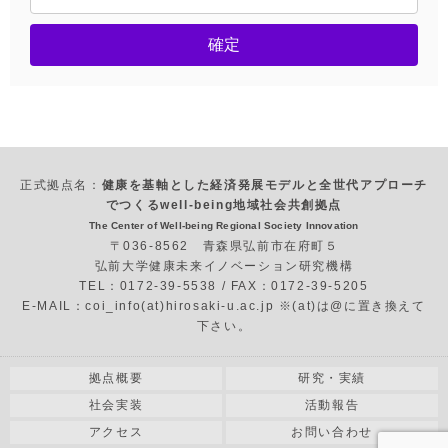
確定
正式拠点名：
健康を基軸とした経済発展モデルと全世代アプローチ
でつくるwell-being地域社会共創拠点
The Center of Well-being Regional Society Innovation
〒036-8562 青森県弘前市在府町５
弘前大学健康未来イノベーション研究機構
TEL：0172-39-5538 / FAX：0172-39-5205
E-MAIL：coi_info(at)hirosaki-u.ac.jp ※(at)は@に置き換えて
下さい。
拠点概要
研究・実績
社会実装
活動報告
アクセス
お問い合わせ