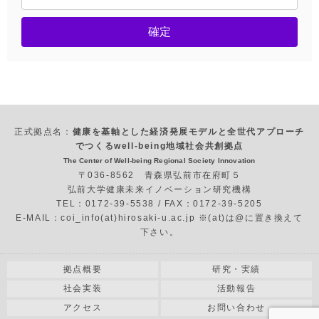
確定
正式拠点名：
健康を基軸とした経済発展モデルと全世代アプローチ
でつくるwell-being地域社会共創拠点
The Center of Well-being Regional Society Innovation
〒036-8562 青森県弘前市在府町５
弘前大学健康未来イノベーション研究機構
TEL：0172-39-5538 / FAX：0172-39-5205
E-MAIL：coi_info(at)hirosaki-u.ac.jp ※(at)は@に置き換えて
下さい。
拠点概要
研究・実績
社会実装
活動報告
アクセス
お問い合わせ