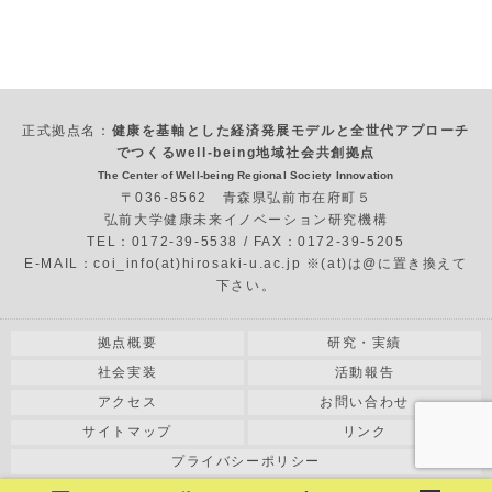
正式拠点名：
健康を基軸とした経済発展モデルと全世代アプローチ
でつくるwell-being地域社会共創拠点
The Center of Well-being Regional Society Innovation
〒036-8562 青森県弘前市在府町５
弘前大学健康未来イノベーション研究機構
TEL：0172-39-5538 / FAX：0172-39-5205
E-MAIL：coi_info(at)hirosaki-u.ac.jp ※(at)は@に置き換えて
下さい。
拠点概要
研究・実績
社会実装
活動報告
アクセス
お問い合わせ
サイトマップ
リンク
プライバシーポリシー