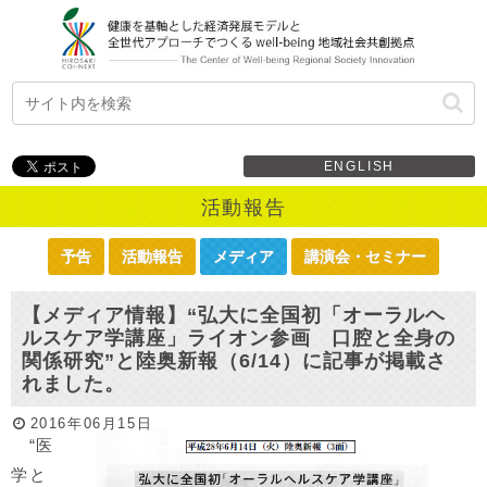
ENGLISH
活動報告
予告
活動報告
メディア
講演会・セミナー
【メディア情報】“弘大に全国初「オーラルヘ
ルスケア学講座」ライオン参画 口腔と全身の
関係研究”と陸奥新報（6/14）に記事が掲載さ
れました。
2016年06月15日
“医
学と