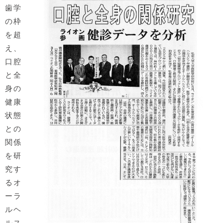
歯学
の枠
を超
え、
口腔
と全
身の
健康
状態
との
関係
を研
究す
るオ
ーラ
ルヘ
ルス