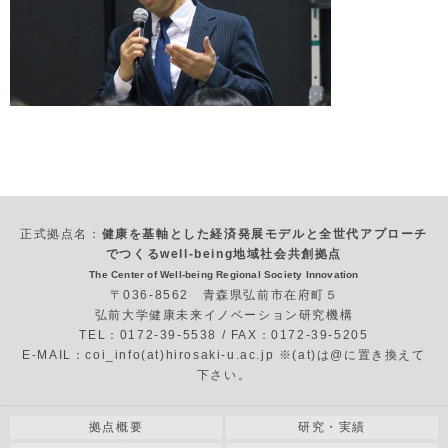
正式拠点名：
健康を基軸とした経済発展モデルと全世代アプローチ
でつくるwell-being地域社会共創拠点
The Center of Well-being Regional Society Innovation
〒036-8562 青森県弘前市在府町５
弘前大学健康未来イノベーション研究機構
TEL：0172-39-5538 / FAX：0172-39-5205
E-MAIL：coi_info(at)hirosaki-u.ac.jp ※(at)は@に置き換えて
下さい。
拠点概要
研究・実績