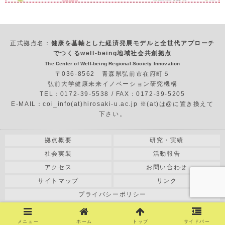
正式拠点名：
健康を基軸とした経済発展モデルと全世代アプローチ
でつくるwell-being地域社会共創拠点
The Center of Well-being Regional Society Innovation
〒036-8562 青森県弘前市在府町５
弘前大学健康未来イノベーション研究機構
TEL：0172-39-5538 / FAX：0172-39-5205
E-MAIL：coi_info(at)hirosaki-u.ac.jp ※(at)は@に置き換えて
下さい。
拠点概要
研究・実績
社会実装
活動報告
アクセス
お問い合わせ
サイトマップ
リンク
プライバシーポリシー
COPYRIGHT© 2018 HIROSAKI UNIVERSITY All RIGHT RESERVED.
メニュー
ホーム
トップ
サイドバー