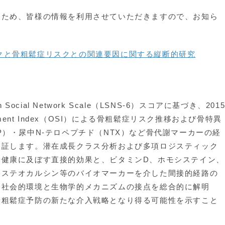
ため、皆様の情報を利用させていただきますので、お知ら
クと骨粗鬆症リスクとの関連要因に関する縦断的研究
ocial Network Scale（LSNS-6）スコアに基づき、201
sessment Index（OSI）による骨粗鬆症リスク推移および骨特異
P）・尿中N-テロペプチド（NTX）など骨代謝マーカーの経
検証します。潜在成長クラス分析および多項ロジスティック
骨健康に及ぼす直接的効果と、ビタミンD、ホモシステイン、
オステオカルシン等のバイオマーカーを介した間接的経路の
り社会的環境と生物学的メカニズムの接点を総合的に解明
骨粗鬆症予防の新たな介入戦略となり得る可能性を示すこと