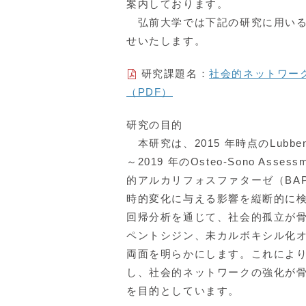
案内しております。
弘前大学では下記の研究に用いる
せいたします。
研究課題名：
社会的ネットワー
（PDF）
研究の目的
本研究は、2015 年時点のLubben S
～2019 年のOsteo-Sono As
的アルカリフォスファターゼ（BA
時的変化に与える影響を縦断的に
回帰分析を通じて、社会的孤立が
ペントシジン、未カルボキシル化
両面を明らかにします。これによ
し、社会的ネットワークの強化が
を目的としています。