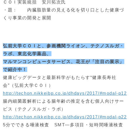
ＣＯＩ実装統括 安川拓次氏
・題： 内臓脂肪量の見える化を切り口とした健康づ
くり事業の開発と展開
弘前大学ＣＯＩと、参画機関ライオン、テクノスルガ・
ラボ、
東北化学薬品、
マルマンコンピュータサービス、
花王が「注目の展示」
で紹介中！
健康ビッグデータと最新科学がもたらす“健康長寿社
会”（弘前大学ＣＯＩ）
http://techon.nikkeibp.co.jp/dhdays/2017/#modal-p12
腸内細菌叢解析による腸年齢の推定を含む個人向けサー
ビス（テクノスルガ・ラボ）
http://techon.nikkeibp.co.jp/dhdays/2017/#modal-p22
5分でできる唾液検査 SMT―多項目・短時間唾液検査