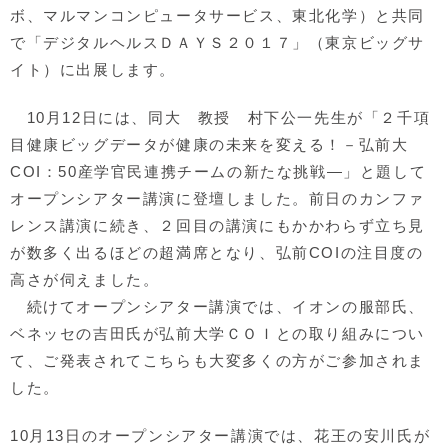
ボ、マルマンコンピュータサービス、東北化学）と共同
で「デジタルヘルスＤＡＹＳ２０１７」（東京ビッグサ
イト）に出展します。
10月12日には、同大 教授 村下公一先生が「２千項
目健康ビッグデータが健康の未来を変える！－弘前大
COI：50産学官民連携チームの新たな挑戦―」と題して
オープンシアター講演に登壇しました。前日のカンファ
レンス講演に続き、２回目の講演にもかかわらず立ち見
が数多く出るほどの超満席となり、弘前COIの注目度の
高さが伺えました。
続けてオープンシアター講演では、イオンの服部氏、
ベネッセの吉田氏が弘前大学ＣＯＩとの取り組みについ
て、ご発表されてこちらも大変多くの方がご参加されま
した。
10月13日のオープンシアター講演では、花王の安川氏が