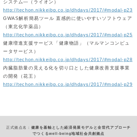
システム―（ライオン）
http://techon.nikkeibp.co.jp/dhdays/2017/#modal-p23
GWAS解析簡易ツール 直感的に使いやすいソフトウェア
（東北化学薬品）
http://techon.nikkeibp.co.jp/dhdays/2017/#modal-p25
健康増進支援サービス「健康物語」（マルマンコンピュ
ータサービス）
http://techon.nikkeibp.co.jp/dhdays/2017/#modal-p28
内臓脂肪量の見える化を切り口とした健康改善支援事業
の開発（花王）
http://techon.nikkeibp.co.jp/dhdays/2017/#modal-p29
正式拠点名：
健康を基軸とした経済発展モデルと全世代アプローチ
でつくるwell-being地域社会共創拠点