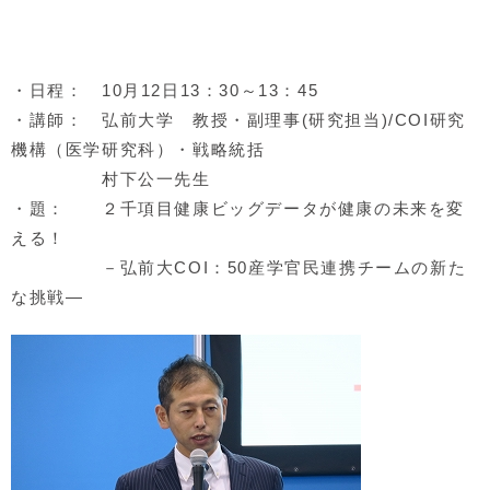
・日程： 10月12日13：30～13：45
・講師： 弘前大学 教授・副理事(研究担当)/COI研究
機構（医学研究科）・戦略統括
村下公一先生
・題： ２千項目健康ビッグデータが健康の未来を変
える！
－弘前大COI：50産学官民連携チームの新た
な挑戦―