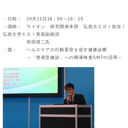
・日程： 10月11日16：00～16：15
・講師： ライオン 研究開発本部 弘前大ＣＯＩ担当 /
弘前大学ＣＯＩ実装副統括
和田啓二氏
・題： ヘルスケアの行動変容を促す健康診断
～「啓発型健診」への唾液検査SMTの活用～