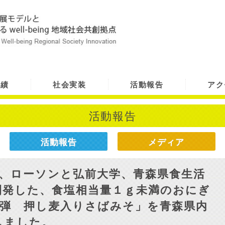
実績
社会実装
活動報告
アク
活動報告
活動報告
メディア
日、ローソンと弘前大学、青森県食生活
開発した、食塩相当量１ｇ未満のおにぎ
4弾 押し麦入りさばみそ」を青森県内
しました。