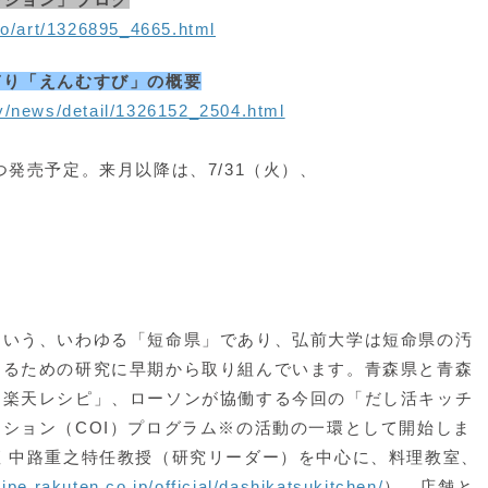
ko/art/1326895_4665.html
ぎり「えんむすび」の概要
y/news/detail/1326152_2504.html
定。来月以降は、7/31（火）、
いう、いわゆる「短命県」であり、弘前大学は短命県の汚
するための研究に早期から取り組んでいます。青森県と青森
「楽天レシピ」、ローソンが協働する今回の「だし活キッチ
ション（COI）プログラム※の活動の一環として開始しま
 中路重之特任教授（研究リーダー）を中心に、料理教室、
cipe.rakuten.co.jp/official/dashikatsukitchen/
）、店舗と