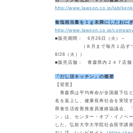
http://www.lawson.co.jp/lab/ken
食塩相当量を１ｇ未満にしたおに
http://www.lawson.co.jp/compan
■販売期間： 6月26日（火）～
（８月まで毎月１品ずつ発売予
8/28（火））
■販売店舗： 青森県内２４７店舗
「だし活キッチン」の概要
【背景】
青森県は平均寿命が全国最下位と
名を返上し、健康長寿社会を実現
県食生活改善推進員連絡協議会、
ン」は、センター・オブ・イノベー
した。弘前大学大学院社会医学講座
だし活、レシピサイト（
https://re