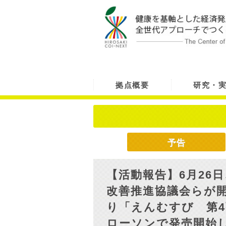
拠点概要
研究・
予告
【活動報告】6月26
改善推進協議会らが
り「えんむすび 第
ローソンで発売開始