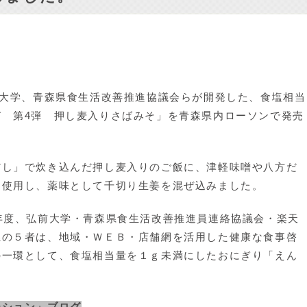
前大学、青森県食生活改善推進協議会らが開発した、食塩相当
 第4弾 押し麦入りさばみそ」を青森県内ローソンで発売
し」で炊き込んだ押し麦入りのご飯に、津軽味噌や八方だ
に使用し、薬味として千切り生姜を混ぜ込みました。
年度、弘前大学・青森県食生活改善推進員連絡協議会・楽天
県の５者は、地域・ＷＥＢ・店舗網を活用した健康な食事啓
の一環として、食塩相当量を１ｇ未満にしたおにぎり「えん
。
ーション」ブログ