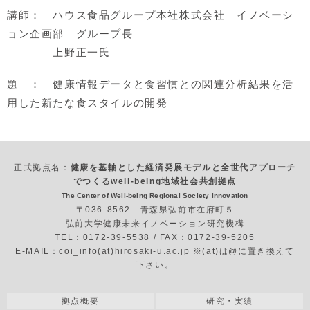
講師： ハウス食品グループ本社株式会社 イノベーシ
ョン企画部 グループ長
上野正一氏
題 ： 健康情報データと食習慣との関連分析結果を活
用した新たな食スタイルの開発
正式拠点名：
健康を基軸とした経済発展モデルと全世代アプローチ
でつくるwell-being地域社会共創拠点
The Center of Well-being Regional Society Innovation
〒036-8562 青森県弘前市在府町５
弘前大学健康未来イノベーション研究機構
TEL：0172-39-5538 / FAX：0172-39-5205
E-MAIL：coi_info(at)hirosaki-u.ac.jp ※(at)は@に置き換えて
下さい。
拠点概要
研究・実績