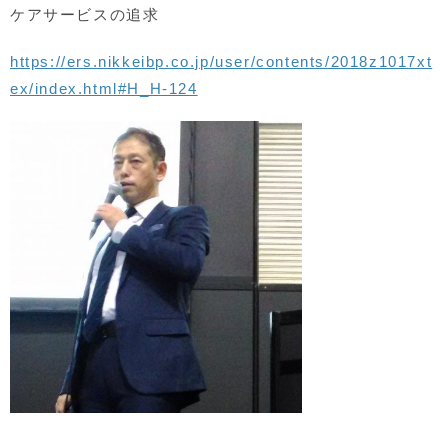
ケアサービスの追求
https://ers.nikkeibp.co.jp/user/contents/2018z1017xt
ex/index.html#H_H-124