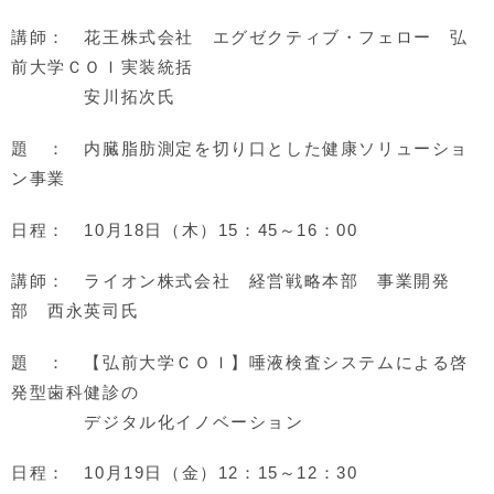
講師： 花王株式会社 エグゼクティブ・フェロー 弘
前大学ＣＯＩ実装統括
安川拓次氏
題 ： 内臓脂肪測定を切り口とした健康ソリューショ
ン事業
日程： 10月18日（木）15：45～16：00
講師： ライオン株式会社 経営戦略本部 事業開発
部 西永英司氏
題 ： 【弘前大学ＣＯＩ】唾液検査システムによる啓
発型歯科健診の
デジタル化イノベーション
日程： 10月19日（金）12：15～12：30