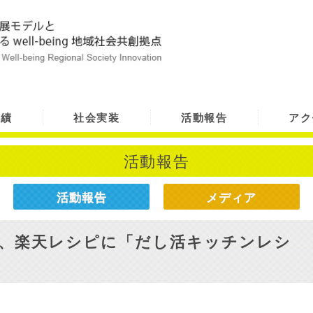
実績
社会実装
活動報告
アク
活動報告
活動報告
メディア
日、楽天レシピに「だし活キッチンレシ
。