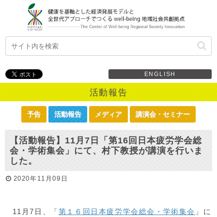
ENGLISH
活動報告
予告
活動報告
メディア
講演会・セミナー
【活動報告】11月7日「第16回日本疲労学会総
会・学術集会」にて、村下教授が講演を行いま
した。
2020年11月09日
11月7日、「
第１６回日本疲労学会総会・学術集会
」に