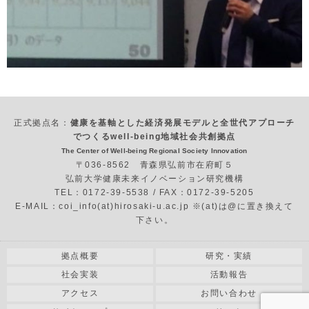
正式拠点名：
健康を基軸とした経済発展モデルと全世代アプローチ
でつくるwell-being地域社会共創拠点
The Center of Well-being Regional Society Innovation
〒036-8562 青森県弘前市在府町５
弘前大学健康未来イノベーション研究機構
TEL：0172-39-5538 / FAX：0172-39-5205
E-MAIL：coi_info(at)hirosaki-u.ac.jp ※(at)は@に置き換えて
下さい。
拠点概要
研究・実績
社会実装
活動報告
アクセス
お問い合わせ