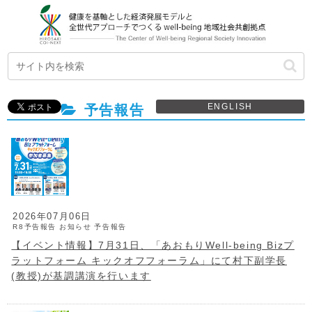
ENGLISH
予告報告
2026年07月06日
R8予告報告
お知らせ
予告報告
【イベント情報】7月31日、「あおもりWell-being Bizプ
ラットフォーム キックオフフォーラム」にて村下副学長
(教授)が基調講演を行います