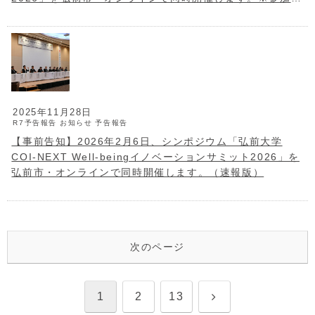
込受付中！
2025年11月28日
R7予告報告
お知らせ
予告報告
【事前告知】2026年2月6日、シンポジウム「弘前大学
COI-NEXT Well-beingイノベーションサミット2026」を
弘前市・オンラインで同時開催します。（速報版）
次のページ
次
1
2
13