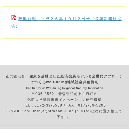
陸奥新報 平成２６年１０月２日号（陸奥新報社提
供）
正式拠点名：
健康を基軸とした経済発展モデルと全世代アプローチ
でつくるwell-being地域社会共創拠点
The Center of Well-being Regional Society Innovation
〒036-8562 青森県弘前市在府町５
弘前大学健康未来イノベーション研究機構
TEL：0172-39-5538 / FAX：0172-39-5205
E-MAIL：coi_info(at)hirosaki-u.ac.jp ※(at)は@に置き換えて
下さい。