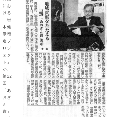
にお
ける
「岩
木健
康増
進プ
ロジ
ェク
ト」
が、
第22
回
「あ
おぎ
ん
賞」