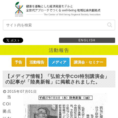
ENGLISH
活動報告
予告
活動報告
メディア
講演会・セミナー
【メディア情報】「弘前大学COI特別講演会」
の記事が「陸奥新報」に掲載されました。
2015年07月01日
当
COI
拠点