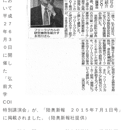
にお
いて
平成
２７
年６
月３
０日
に開
催し
た
「弘
前大
学
COI
特別講演会」が、「陸奥新報 ２０１５年７月１日号」
に掲載されました。（陸奥新報社提供）