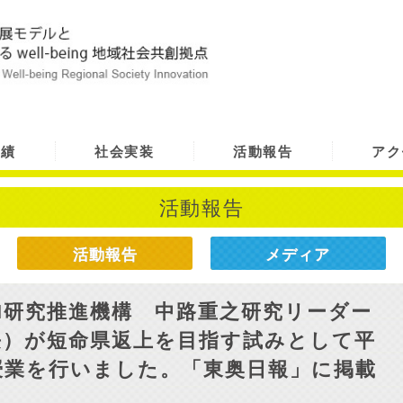
実績
社会実装
活動報告
アク
活動報告
活動報告
メディア
I研究推進機構 中路重之研究リーダー
長）が短命県返上を目指す試みとして平
授業を行いました。「東奥日報」に掲載