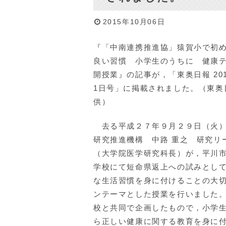
2015年10月06日
『「中南連携推進協」猿賀小で初
良い習慣 小学生のうちに 健康
開授業』の記事が，「東奥日報 201
1日号」に掲載されました。（東奥
供）
去る平成２７年９月２９日（火）
研究推進機構 中路 重之 研究リ
（大学院医学研究科長）が，平川
学校にて短命県返上への試みとし
な生活習慣を身に付けることの大
ンテーマとした授業を行いました
校と共同で企画したもので，小学
ら正しい健康に関する教育を身に