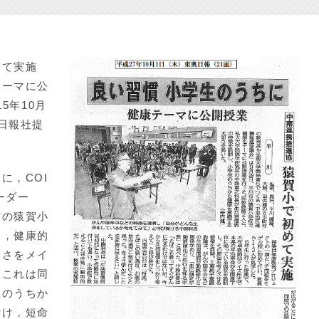
めて実施
テーマに公
5年10月
日報社提
に，COI
ーダー
市の猿賀小
て，健康的
切さをメイ
。これは同
生のうちか
付け，短命