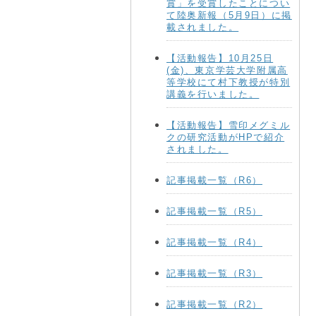
賞」を受賞したことについ
て陸奥新報（5月9日）に掲
載されました。
【活動報告】10月25日
(金)、東京学芸大学附属高
等学校にて村下教授が特別
講義を行いました。
【活動報告】雪印メグミル
クの研究活動がHPで紹介
されました。
記事掲載一覧（R6）
記事掲載一覧（R5）
記事掲載一覧（R4）
記事掲載一覧（R3）
記事掲載一覧（R2）