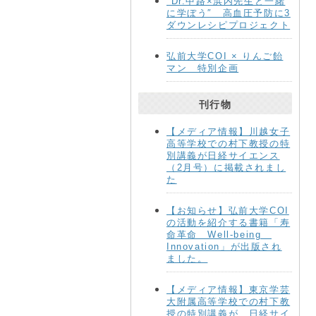
″Dr.中路×浜内先生と一緒
に学ぼう″ 高血圧予防に3
ダウンレシピプロジェクト
弘前大学COI × りんご飴
マン 特別企画
刊行物
【メディア情報】川越女子
高等学校での村下教授の特
別講義が日経サイエンス
（2月号）に掲載されまし
た
【お知らせ】弘前大学COI
の活動を紹介する書籍「寿
命革命 Well-being
Innovation」が出版され
ました。
【メディア情報】東京学芸
大附属高等学校での村下教
授の特別講義が、日経サイ