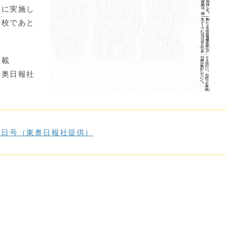
的に実施し
同校であと
掲載
東奥日報社
月1日号（東奥日報社提供）