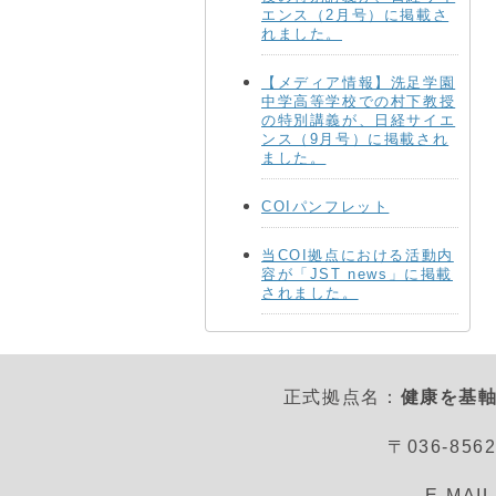
エンス（2月号）に掲載さ
れました。
【メディア情報】洗足学園
中学高等学校での村下教授
の特別講義が、日経サイエ
ンス（9月号）に掲載され
ました。
COIパンフレット
当COI拠点における活動内
容が「JST news」に掲載
されました。
正式拠点名：
健康を基軸
〒036-8
E-MAI