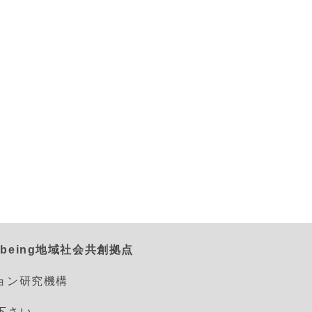
being地域社会共創拠点
ション研究機構
えて下さい。