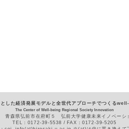
とした経済発展モデルと全世代アプローチでつくるwell-
The Center of Well-being Regional Society Innovation
562 青森県弘前市在府町５ 弘前大学健康未来イノベー
TEL：0172-39-5538 / FAX：0172-39-5205
L：coi_info(at)hirosaki-u.ac.jp ※(at)は@に置き換