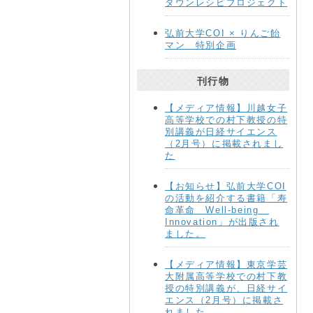
ダウンレシピプロジェクト
弘前大学COI × りんご飴
マン 特別企画
刊行物
【メディア情報】川越女子
高等学校での村下教授の特
別講義が日経サイエンス
（2月号）に掲載されまし
た
【お知らせ】弘前大学COI
の活動を紹介する書籍「寿
命革命 Well-being
Innovation」が出版され
ました。
【メディア情報】東京学芸
大附属高等学校での村下教
授の特別講義が、日経サイ
エンス（2月号）に掲載さ
れました。