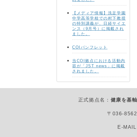
【メディア情報】洗足学園
中学高等学校での村下教授
の特別講義が、日経サイエ
ンス（9月号）に掲載され
ました。
COIパンフレット
当COI拠点における活動内
容が「JST news」に掲載
されました。
正式拠点名：
健康を基軸
〒036-8
E-MAI