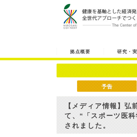
拠点概要
研究・
予告
【メディア情報】弘前
て、“「スポーツ医科
されました。