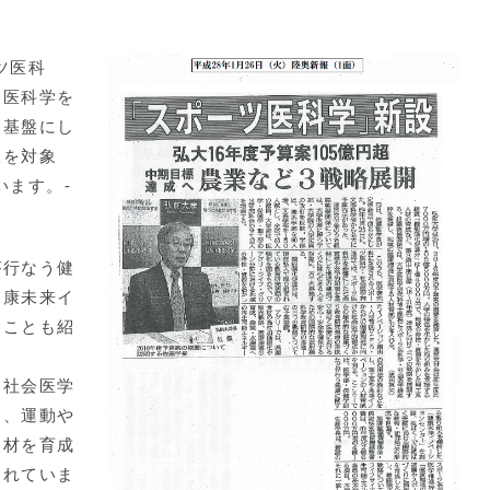
ツ医科
ツ医科学を
を基盤にし
人を対象
います。-
行なう健
健康未来イ
ることも紹
社会医学
に、運動や
人材を育成
されていま