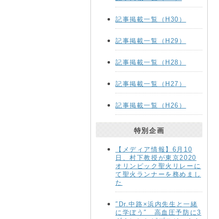
記事掲載一覧（H30）
記事掲載一覧（H29）
記事掲載一覧（H28）
記事掲載一覧（H27）
記事掲載一覧（H26）
特別企画
【メディア情報】6月10
日、村下教授が東京2020
オリンピック聖火リレーに
て聖火ランナーを務めまし
た
″Dr.中路×浜内先生と一緒
に学ぼう″ 高血圧予防に3