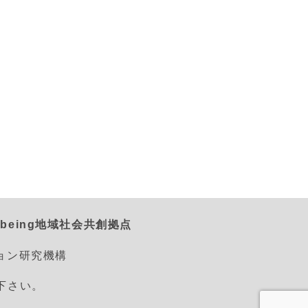
being地域社会共創拠点
ション研究機構
えて下さい。