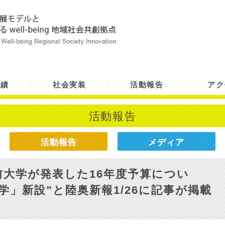
実績
社会実装
活動報告
アク
活動報告
活動報告
メディア
大学が発表した16年度予算につい
学」新設”と陸奥新報1/26に記事が掲載