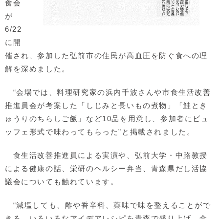
食会
が
6/22
に開
催され、参加した弘前市の住民が高血圧を防ぐ食への理
解を深めました。
“会場では、料理研究家の浜内千波さんや市食生活改善
推進員会が考案した「しじみと長いもの煮物」「鮭とき
ゅうりのちらしご飯」など10品を用意し、参加者にビュ
ッフェ形式で味わってもらった”と掲載されました。
食生活改善推進員による実演や、弘前大学・中路教授
による健康の話、栄研のヘルシー弁当、青森県だし活協
議会についても触れています。
“減塩しても、酢や香辛料、薬味で味を整えることがで
きる。いろいろなアイデアレシピを青森で盛り上げ、全