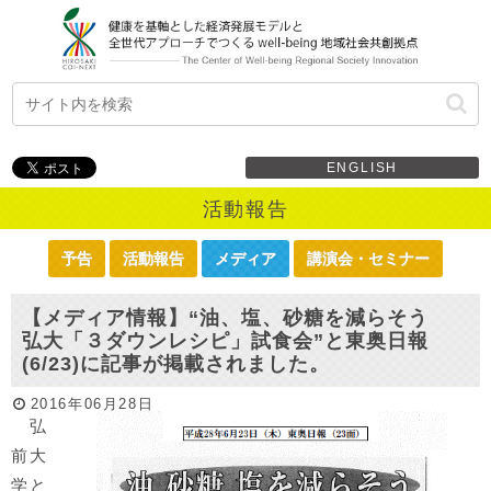
ENGLISH
活動報告
予告
活動報告
メディア
講演会・セミナー
【メディア情報】“油、塩、砂糖を減らそう
弘大「３ダウンレシピ」試食会”と東奥日報
(6/23)に記事が掲載されました。
2016年06月28日
弘
前大
学と