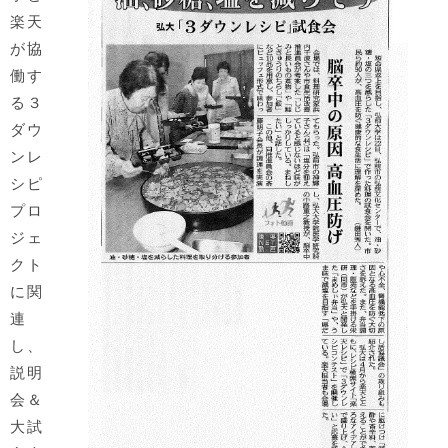
楽天
が協
働す
る３
ダウ
ンレ
シピ
プロ
ジェ
クト
に関
連
し、
説明
会＆
大試