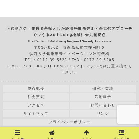
正式拠点名：
健康を基軸とした経済発展モデルと全世代アプローチ
でつくるwell-being地域社会共創拠点
The Center of Well-being Regional Society Innovation
〒036-8562 青森県弘前市在府町５
弘前大学健康未来イノベーション研究機構
TEL：0172-39-5538 / FAX：0172-39-5205
E-MAIL：coi_info(at)hirosaki-u.ac.jp ※(at)は@に置き換えて
下さい。
拠点概要
研究・実績
社会実装
活動報告
アクセス
お問い合わせ
サイトマップ
リンク
プライバシーポリシー
COPYRIGHT© 2018 HIROSAKI UNIVERSITY All RIGHT RESERVED.
メニュー
ホーム
トップ
サイドバー