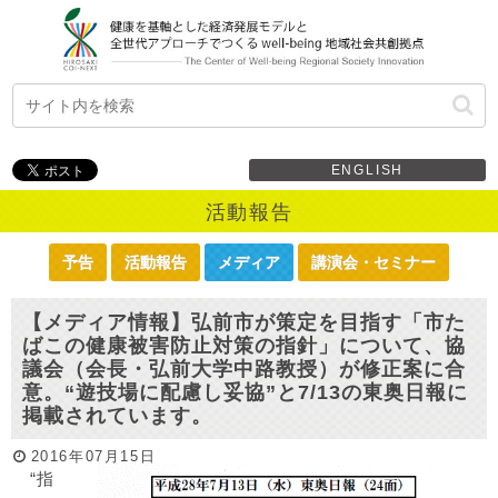
ENGLISH
活動報告
予告
活動報告
メディア
講演会・セミナー
【メディア情報】弘前市が策定を目指す「市た
ばこの健康被害防止対策の指針」について、協
議会（会長・弘前大学中路教授）が修正案に合
意。“遊技場に配慮し妥協”と7/13の東奥日報に
掲載されています。
2016年07月15日
“指