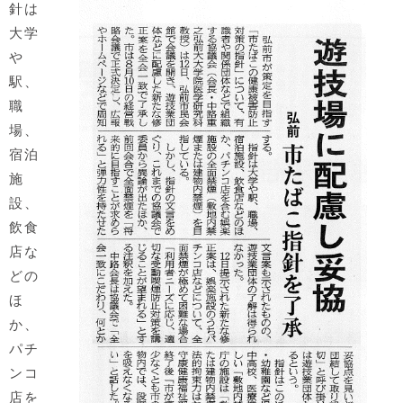
針は
大学
や
駅、
職
場、
宿泊
施
設、
飲食
店な
どの
ほ
か、
パチ
ンコ
店を