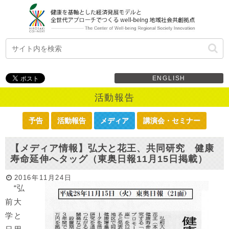
ENGLISH
活動報告
予告
活動報告
メディア
講演会・セミナー
【メディア情報】弘大と花王、共同研究 健康
寿命延伸へタッグ（東奥日報11月15日掲載）
2016年11月24日
“弘
前大
学と