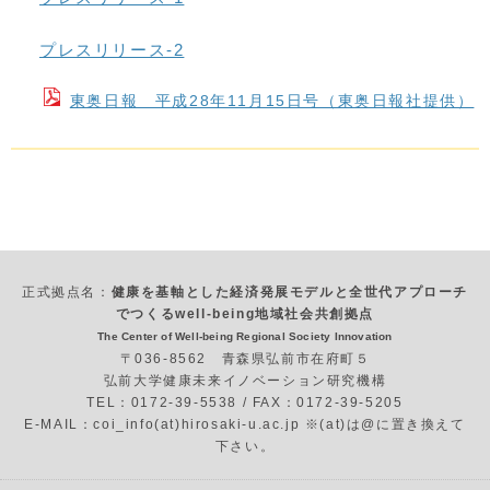
プレスリリース-2
東奥日報 平成28年11月15日号（東奥日報社提供）
正式拠点名：
健康を基軸とした経済発展モデルと全世代アプローチ
でつくるwell-being地域社会共創拠点
The Center of Well-being Regional Society Innovation
〒036-8562 青森県弘前市在府町５
弘前大学健康未来イノベーション研究機構
TEL：0172-39-5538 / FAX：0172-39-5205
E-MAIL：coi_info(at)hirosaki-u.ac.jp ※(at)は@に置き換えて
下さい。