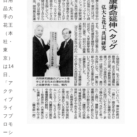
日用
品大
手の
花王
（本
社・
東
京）
は14
日、
「ア
クテ
ィブ
ライ
フプ
ロモ
ーシ