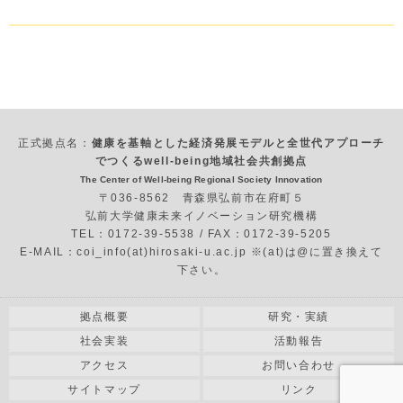
正式拠点名：
健康を基軸とした経済発展モデルと全世代アプローチ
でつくるwell-being地域社会共創拠点
The Center of Well-being Regional Society Innovation
〒036-8562 青森県弘前市在府町５
弘前大学健康未来イノベーション研究機構
TEL：0172-39-5538 / FAX：0172-39-5205
E-MAIL：coi_info(at)hirosaki-u.ac.jp ※(at)は@に置き換えて
下さい。
拠点概要
研究・実績
社会実装
活動報告
アクセス
お問い合わせ
サイトマップ
リンク