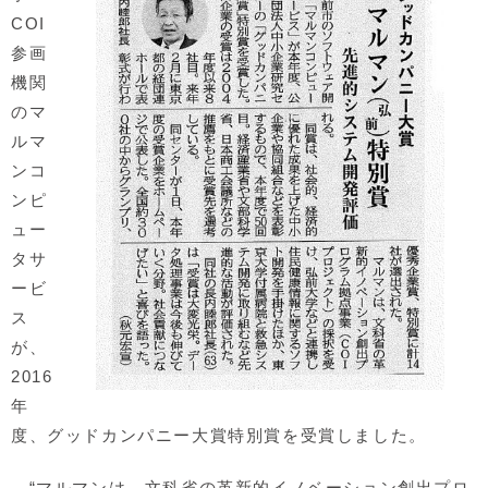
COI
参画
機関
のマ
ルマ
ンコ
ンピ
ュー
タサ
ービ
ス
が、
2016
年
度、グッドカンパニー大賞特別賞を受賞しました。
“マルマンは、文科省の革新的イノベーション創出プロ