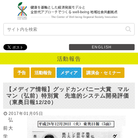
ENGLISH
活動報告
予告
活動報告
メディア
講演会・セミナー
【メディア情報】グッドカンパニー大賞 マル
マン（弘前）特別賞 先進的システム開発評価
（東奥日報12/20）
2017年01月05日
弘
前大
学