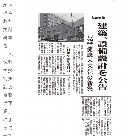
が採
択さ
れた
文部
科学
省
「地
域科
学技
術実
証拠
点整
備事
業」
によ
って
新設