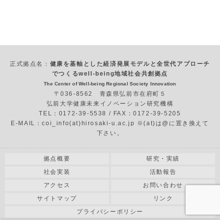
正式拠点名：
健康を基軸とした経済発展モデルと全世代アプローチ
でつくるwell-being地域社会共創拠点
The Center of Well-being Regional Society Innovation
〒036-8562 青森県弘前市在府町５
弘前大学健康未来イノベーション研究機構
TEL：0172-39-5538 / FAX：0172-39-5205
E-MAIL：coi_info(at)hirosaki-u.ac.jp ※(at)は@に置き換えて
下さい。
拠点概要
研究・実績
社会実装
活動報告
アクセス
お問い合わせ
サイトマップ
リンク
プライバシーポリシー