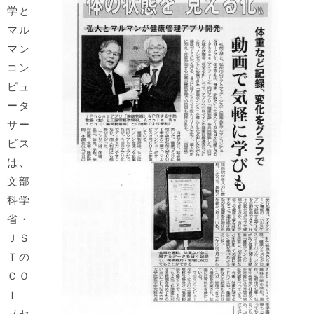
学と
マル
マン
コン
ピュ
ータ
サー
ビス
は、
文部
科学
省・
ＪＳ
Ｔの
ＣＯ
Ｉ
（セ