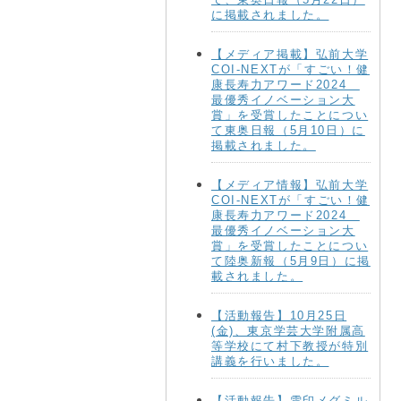
に掲載されました。
【メディア掲載】弘前大学
COI-NEXTが「すごい！健
康長寿力アワード2024
最優秀イノベーション大
賞」を受賞したことについ
て東奥日報（5月10日）に
掲載されました。
【メディア情報】弘前大学
COI-NEXTが「すごい！健
康長寿力アワード2024
最優秀イノベーション大
賞」を受賞したことについ
て陸奥新報（5月9日）に掲
載されました。
【活動報告】10月25日
(金)、東京学芸大学附属高
等学校にて村下教授が特別
講義を行いました。
【活動報告】雪印メグミル