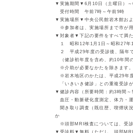
▼実施期間▼6月10日（土曜日）～
受付時間 午前
▼実施場所▼中央公民館岩木館お
※参加者は、実施場所まで市が用
▼対象者▼下記の要件をすべて満た
１ 昭和12年1月1日～昭和27年
２ 平成29年度の受診後、隔年
（健診初年度を含め、約10年間
※介助が必要なかたを除きます
※岩木地区のかたは、平成29年
「いきいき健診」との重複受診が
▼健診内容（所要時間：約3時間～
血圧・動脈硬化度測定、体力・運
聞き取り調査（既往歴、喫煙状況
か
※頭部MRI検査については、受
▼受診料▼無料（ただし、頭部MR