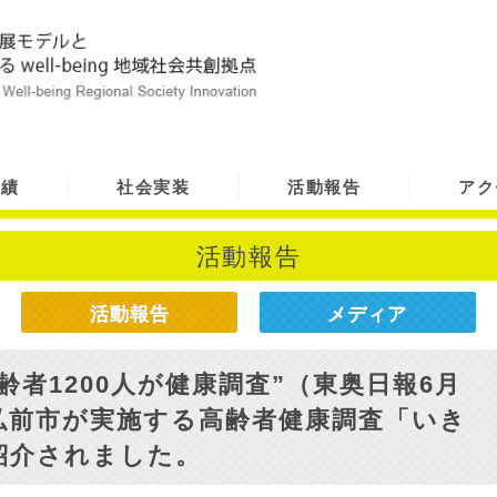
実績
社会実装
活動報告
アク
活動報告
活動報告
メディア
齢者1200人が健康調査”（東奥日報6月
弘前市が実施する高齢者健康調査「いき
紹介されました。