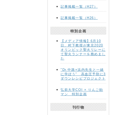
記事掲載一覧（H27）
記事掲載一覧（H26）
特別企画
【メディア情報】6月10
日、村下教授が東京2020
オリンピック聖火リレーに
て聖火ランナーを務めまし
た
″Dr.中路×浜内先生と一緒
に学ぼう″ 高血圧予防に3
ダウンレシピプロジェクト
弘前大学COI × りんご飴
マン 特別企画
刊行物