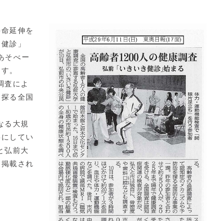
命延伸を
き健診」
市あそべー
ます。
調査によ
を探る全国
。
なる大規
事にしてい
と弘前大
も掲載され