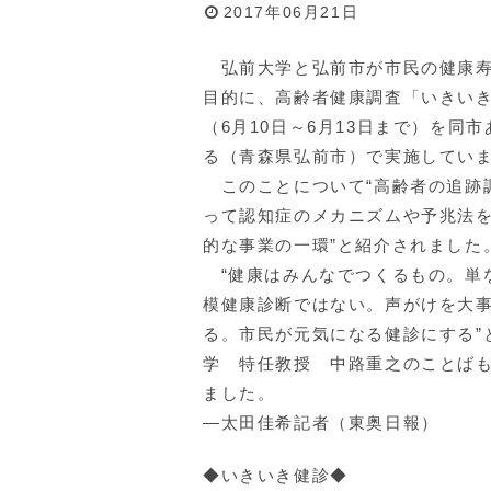
2017年06月21日
弘前大学と弘前市が市民の健康寿
目的に、高齢者健康調査「いきい
（6月10日～6月13日まで）を同
る（青森県弘前市）で実施してい
このことについて“高齢者の追跡
って認知症のメカニズムや予兆法
的な事業の一環”と紹介されました
“健康はみんなでつくるもの。単
模健康診断ではない。声がけを大
る。市民が元気になる健診にする”
学 特任教授 中路重之のことば
ました。
―太田佳希記者（東奥日報）
◆いきいき健診◆