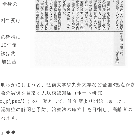
、全身の
料で受け
の皆様に
10年間
健診は約
参加は基
明らかにしようと、弘前大学や九州大学など全国8拠点が参
社会の実現を目指す大規模認知症コホート研究
shu-u.ac.jp/jpsc/】）の一環として、昨年度より開始しました。
【認知症の解明と予防、治療法の確立】を目指し、高齢者の
されます。
診」◆◆