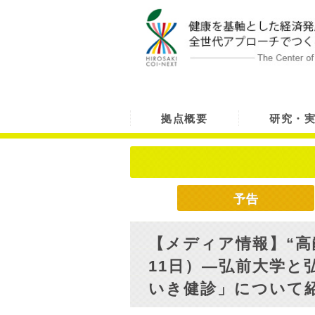
拠点概要
研究・
予告
【メディア情報】“高
11日）―弘前大学と
いき健診」について