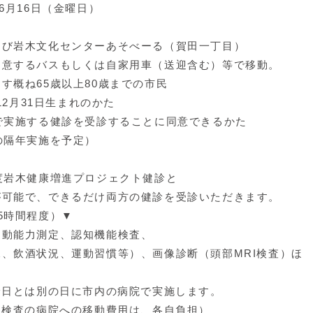
6月16日（金曜日）
7時～午前9時
よび岩木文化センターあそべーる（賀田一丁目）
意するバスもしくは自家用車（送迎含む）等で移動。
す概ね65歳以上80歳までの市民
12月31日生まれのかた
で実施する健診を受診することに同意できるかた
の隔年実施を予定）
。
度岩木健康増進プロジェクト健診と
可能で、できるだけ両方の健診を受診いただきます。
5時間程度）▼
動能力測定、認知機能検査、
、飲酒状況、運動習慣等）、画像診断（頭部MRI検査）ほ
診日とは別の日に市内の病院で実施します。
I検査の病院への移動費用は、各自負担）