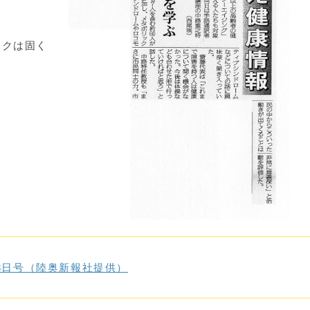
クは固く
28日号（陸奥新報社提供）