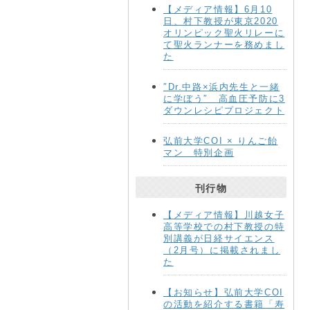
【メディア情報】6月10
日、村下教授が東京2020
オリンピック聖火リレーに
て聖火ランナーを務めまし
た
″Dr.中路×浜内先生と一緒
に学ぼう″ 高血圧予防に3
ダウンレシピプロジェクト
弘前大学COI × りんご飴
マン 特別企画
刊行物
【メディア情報】川越女子
高等学校での村下教授の特
別講義が日経サイエンス
（2月号）に掲載されまし
た
【お知らせ】弘前大学COI
の活動を紹介する書籍「寿