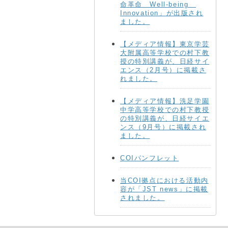
命革命 Well-being
Innovation」が出版され
ました。
【メディア情報】東京学芸
大附属高等学校での村下教
授の特別講義が、日経サイ
エンス（2月号）に掲載さ
れました。
【メディア情報】洗足学園
中学高等学校での村下教授
の特別講義が、日経サイエ
ンス（9月号）に掲載され
ました。
COIパンフレット
当COI拠点における活動内
容が「JST news」に掲載
されました。