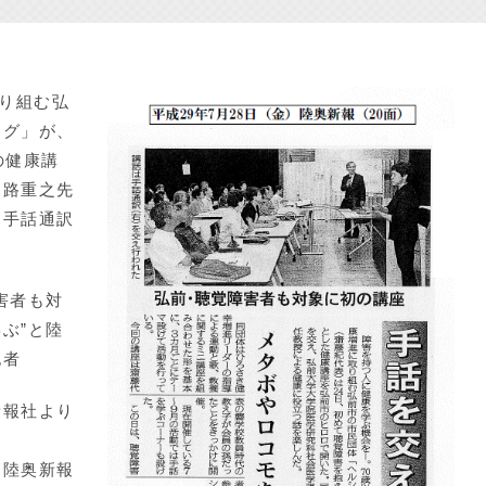
り組む弘
ング」が、
の健康講
中路重之先
、手話通訳
害者も対
ぶ”と陸
記者
新報社より
て陸奥新報