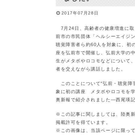
2017年07月28日
7月24日、高齢者の健康増進に取
前市の市民団体「ヘルシーエイジ
聴覚障害者ら約60人を対象に、初
座を弘前市で開催し、弘前大学の
生がメタボやロコモなどについて
者を交えながら講話しました。
このことについて“弘前・聴覚障
象に初の講座 メタボやロコモを学
奥新報で紹介されました―西尾瑛
※この記事に関しましては、陸奥
掲載許可を得ています。
※この画像は、当該ページに限っ