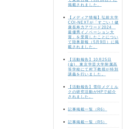
掲載されました。
【メディア情報】弘前大学
COI-NEXTが「すごい！健
康長寿力アワード2024
最優秀イノベーション大
賞」を受賞したことについ
て陸奥新報（5月9日）に掲
載されました。
【活動報告】10月25日
(金)、東京学芸大学附属高
等学校にて村下教授が特別
講義を行いました。
【活動報告】雪印メグミル
クの研究活動がHPで紹介
されました。
記事掲載一覧（R6）
記事掲載一覧（R5）