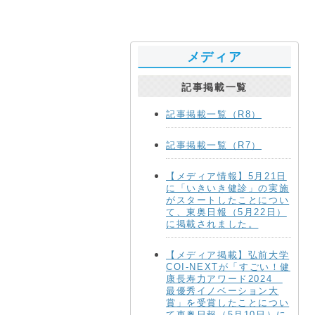
メディア
記事掲載一覧
記事掲載一覧（R8）
記事掲載一覧（R7）
【メディア情報】5月21日
に「いきいき健診」の実施
がスタートしたことについ
て、東奥日報（5月22日）
に掲載されました。
【メディア掲載】弘前大学
COI-NEXTが「すごい！健
康長寿力アワード2024
最優秀イノベーション大
賞」を受賞したことについ
て東奥日報（5月10日）に