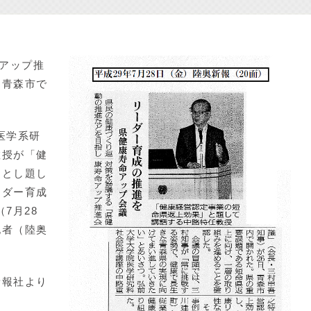
アップ推
を青森市で
医学系研
教授が「健
」とし題し
ーダー育成
7月28
記者（陸奥
新報社より