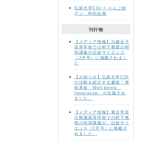
弘前大学COI × りんご飴
マン 特別企画
刊行物
【メディア情報】川越女子
高等学校での村下教授の特
別講義が日経サイエンス
（2月号）に掲載されまし
た
【お知らせ】弘前大学COI
の活動を紹介する書籍「寿
命革命 Well-being
Innovation」が出版され
ました。
【メディア情報】東京学芸
大附属高等学校での村下教
授の特別講義が、日経サイ
エンス（2月号）に掲載さ
れました。