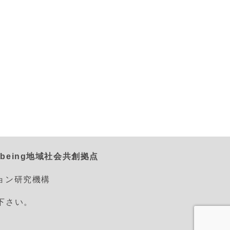
being地域社会共創拠点
ション研究機構
えて下さい。