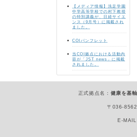
【メディア情報】洗足学園
中学高等学校での村下教授
の特別講義が、日経サイエ
ンス（9月号）に掲載され
ました。
COIパンフレット
当COI拠点における活動内
容が「JST news」に掲載
されました。
正式拠点名：
健康を基軸
〒036-8
E-MAI