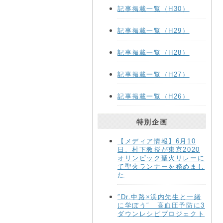
記事掲載一覧（H30）
記事掲載一覧（H29）
記事掲載一覧（H28）
記事掲載一覧（H27）
記事掲載一覧（H26）
特別企画
【メディア情報】6月10
日、村下教授が東京2020
オリンピック聖火リレーに
て聖火ランナーを務めまし
た
″Dr.中路×浜内先生と一緒
に学ぼう″ 高血圧予防に3
ダウンレシピプロジェクト