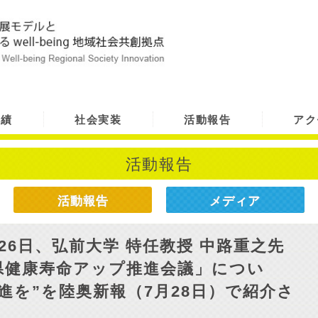
実績
社会実装
活動報告
アク
活動報告
活動報告
メディア
26日、弘前大学 特任教授 中路重之先
県健康寿命アップ推進会議」につい
進を”を陸奥新報（7月28日）で紹介さ