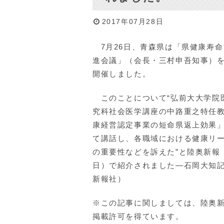
2017年07月28日
7月26日、青森県は「県健康寿命
進会議」（会長・三村申吾知事）
開催しました。
このことについて“弘前大大学院
究科社会医学講座の中路重之特任
康経営認定事業の短命県返上効果
て講話し、各職域における健康リ
の重要性などを訴えた”と陸奥新報（
日）で紹介されました―石岡大知
新報社）
※この記事に関しましては、陸奥
掲載許可を得ています。