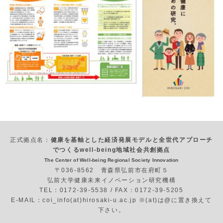
正式拠点名：
健康を基軸とした経済発展モデルと全世代アプローチ
でつくるwell-being地域社会共創拠点
The Center of Well-being Regional Society Innovation
〒036-8562 青森県弘前市在府町５
弘前大学健康未来イノベーション研究機構
TEL：0172-39-5538 / FAX：0172-39-5205
E-MAIL：coi_info(at)hirosaki-u.ac.jp ※(at)は@に置き換えて
下さい。