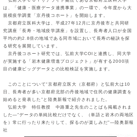
弘前大学ＣＯＩサテライト拠点である京都府立医科大学
は、「健康・医療データ連携事業」の一環で、今年度から大
規模疫学調査「京丹後コホート」を開始します。
京都府立医科大学は、平成27年12月に京丹後市と共同研
究講座「長寿・地域疫学講座」を設置し、長寿者人口が全国
平均の約2.8倍の地域である同市域において長寿の秘訣を探
る研究を展開しています。
京丹後コホート研究では、弘前大学COIと連携し、同大学
が実施する「岩木健康増進プロジェクト」が有する2000項
目の健康ビッグデータとの比較検証を実施します。
このことについて“京都府立医大（京都府）と弘前大は10
日、長寿者が多い京都府北部の丹後地域で住民の健康調査を
始めると発表した”と陸奥新報で紹介されました。
弘前大学 特任教授 中路重之先生のことばも掲載されま
した―“データの単純比較だけでなく、（単語と岩木の両地区
を）常に行ったり来たりして、探るのが楽しみだ”―陸奥新報
社