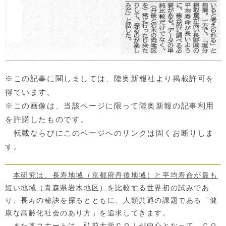
※この記事に関しましては、陸奥新報社より掲載許可を
得ています。
※この画像は、当該ページに限って陸奥新報の記事利用
を許諾したものです。
転載ならびにこのページへのリンクは固くお断りしま
す。
本研究は、長寿地域（京都府丹後地域）と平均寿命が最も
短い地域（青森県岩木地区）を比較する世界初の試み
であ
り、長寿の秘訣を探るとともに、人類共通の課題である「健
康な高齢化社会のあり方」を追求してきます。
また本コホートは、弘前大学ＣＯＩが中心となって、ＣＯ