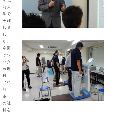
前大
学で
実施
しま
し
た。
今回
はシ
バタ
医理
科
（弘
前
市）
の社
員を