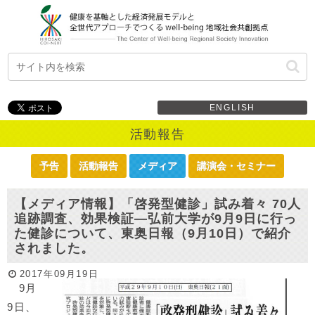
ENGLISH
活動報告
予告
活動報告
メディア
講演会・セミナー
【メディア情報】「啓発型健診」試み着々 70人
追跡調査、効果検証―弘前大学が9月9日に行っ
た健診について、東奥日報（9月10日）で紹介
されました。
2017年09月19日
9月
9日、