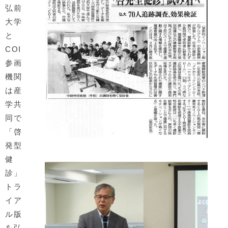
弘前
大学
と
COI
参画
機関
は産
学共
同で
「啓
発型
健
診」
トラ
イア
ル版
を弘