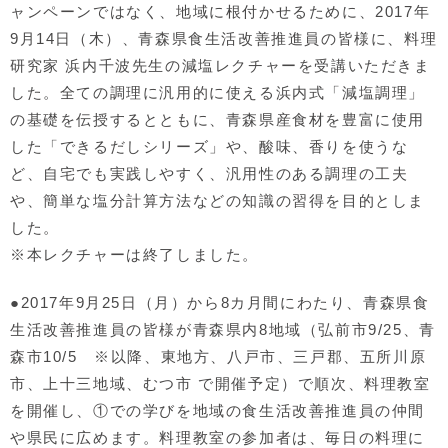
ャンペーンではなく、地域に根付かせるために、2017年
9月14日（木）、青森県食生活改善推進員の皆様に、料理
研究家 浜内千波先生の減塩レクチャーを受講いただきま
した。全ての調理に汎用的に使える浜内式「減塩調理」
の基礎を伝授するとともに、青森県産食材を豊富に使用
した「できるだしシリーズ」や、酸味、香りを使うな
ど、自宅でも実践しやすく、汎用性のある調理の工夫
や、簡単な塩分計算方法などの知識の習得を目的としま
した。
※本レクチャーは終了しました。
●2017年9月25日（月）から8カ月間にわたり、青森県食
生活改善推進員の皆様が青森県内8地域（弘前市9/25、青
森市10/5 ※以降、東地方、八戸市、三戸郡、五所川原
市、上十三地域、むつ市 で開催予定）で順次、料理教室
を開催し、①での学びを地域の食生活改善推進員の仲間
や県民に広めます。料理教室の参加者は、毎日の料理に