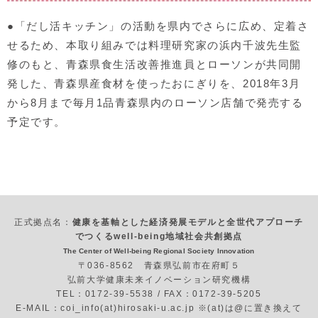
●「だし活キッチン」の活動を県内でさらに広め、定着さ
せるため、本取り組みでは料理研究家の浜内千波先生監
修のもと、青森県食生活改善推進員とローソンが共同開
発した、青森県産食材を使ったおにぎりを、2018年3月
から8月まで毎月1品青森県内のローソン店舗で発売する
予定です。
正式拠点名：
健康を基軸とした経済発展モデルと全世代アプローチ
でつくるwell-being地域社会共創拠点
The Center of Well-being Regional Society Innovation
〒036-8562 青森県弘前市在府町５
弘前大学健康未来イノベーション研究機構
TEL：0172-39-5538 / FAX：0172-39-5205
E-MAIL：coi_info(at)hirosaki-u.ac.jp ※(at)は@に置き換えて