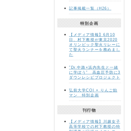
記事掲載一覧（H26）
特別企画
【メディア情報】6月10
日、村下教授が東京2020
オリンピック聖火リレーに
て聖火ランナーを務めまし
た
″Dr.中路×浜内先生と一緒
に学ぼう″ 高血圧予防に3
ダウンレシピプロジェクト
弘前大学COI × りんご飴
マン 特別企画
刊行物
【メディア情報】川越女子
高等学校での村下教授の特