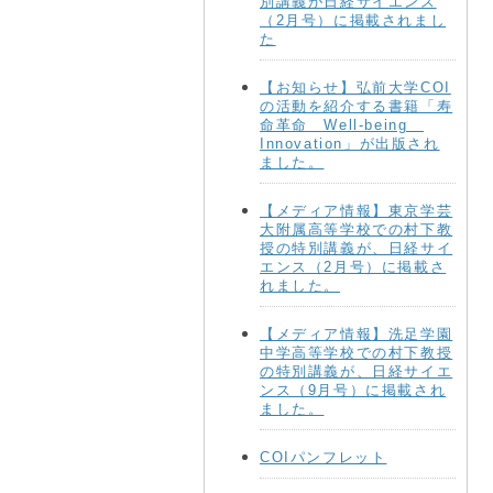
別講義が日経サイエンス
（2月号）に掲載されまし
た
【お知らせ】弘前大学COI
の活動を紹介する書籍「寿
命革命 Well-being
Innovation」が出版され
ました。
【メディア情報】東京学芸
大附属高等学校での村下教
授の特別講義が、日経サイ
エンス（2月号）に掲載さ
れました。
【メディア情報】洗足学園
中学高等学校での村下教授
の特別講義が、日経サイエ
ンス（9月号）に掲載され
ました。
COIパンフレット