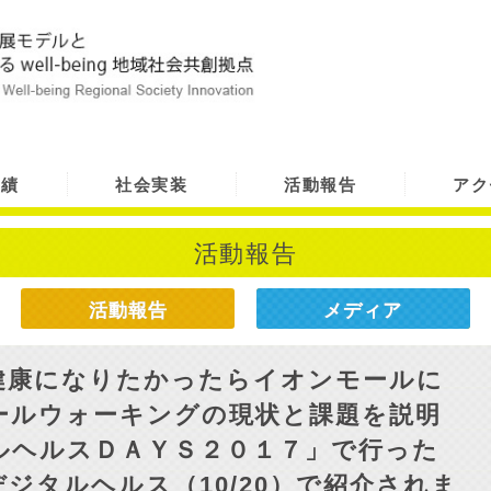
実績
社会実装
活動報告
アク
活動報告
活動報告
メディア
健康になりたかったらイオンモールに
ールウォーキングの現状と課題を説明
ルヘルスＤＡＹＳ２０１７」で行った
ジタルヘルス（10/20）で紹介されま