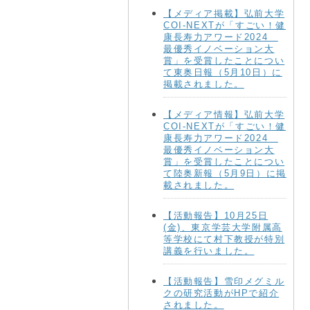
【メディア掲載】弘前大学
COI-NEXTが「すごい！健
康長寿力アワード2024
最優秀イノベーション大
賞」を受賞したことについ
て東奥日報（5月10日）に
掲載されました。
【メディア情報】弘前大学
COI-NEXTが「すごい！健
康長寿力アワード2024
最優秀イノベーション大
賞」を受賞したことについ
て陸奥新報（5月9日）に掲
載されました。
【活動報告】10月25日
(金)、東京学芸大学附属高
等学校にて村下教授が特別
講義を行いました。
【活動報告】雪印メグミル
クの研究活動がHPで紹介
されました。