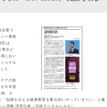
画企業で
マシー事業
俊氏は、
（東京ビ
講演におい
ーショナル
ました。
ケアの取
」を今年度
た他、さ
に「知識を伝える健康教育を重点的にやっていきたい」と服
た―伊藤 瑳恵記者（日経デジタルヘルス）