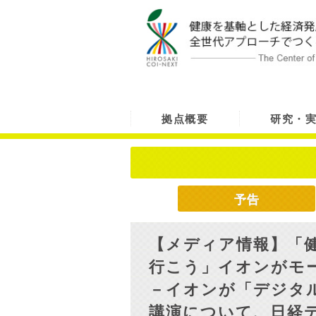
拠点概要
研究・
予告
【メディア情報】「
行こう」イオンがモ
－イオンが「デジタ
講演について、日経デ