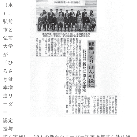
（水
）、
弘前
市と
弘前
大学
が
「ひ
ろさ
き健
幸増
進リ
ーダ
ー」
認定
授与
式を実施し、19人の新たなリーダー認定授与式を執り行