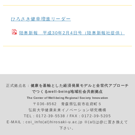
ひろさき健幸増進リーダー
陸奥新報 平成30年2月4日号（陸奥新報社提供）
正式拠点名：
健康を基軸とした経済発展モデルと全世代アプローチ
でつくるwell-being地域社会共創拠点
The Center of Well-being Regional Society Innovation
〒036-8562 青森県弘前市在府町５
弘前大学健康未来イノベーション研究機構
TEL：0172-39-5538 / FAX：0172-39-5205
E-MAIL：coi_info(at)hirosaki-u.ac.jp ※(at)は@に置き換えて
下さい。