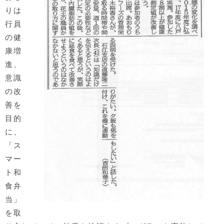
りは
行員
の健
康増
進、
意識
の改
善を
目的
に、
「ス
マー
ト和
食弁
当」
を取