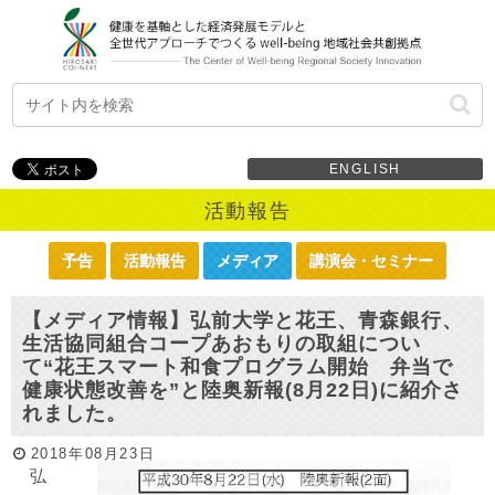
ENGLISH
活動報告
予告
活動報告
メディア
講演会・セミナー
【メディア情報】弘前大学と花王、青森銀行、
生活協同組合コープあおもりの取組につい
て“花王スマート和食プログラム開始 弁当で
健康状態改善を”と陸奥新報(8月22日)に紹介さ
れました。
2018年08月23日
弘