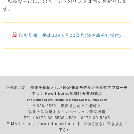
転載ならびにこのページへのリンクは固くお断りしま
す。
陸奥新報 平成30年8月22日号(陸奥新報社提供)
正式拠点名：
健康を基軸とした経済発展モデルと全世代アプローチ
でつくるwell-being地域社会共創拠点
The Center of Well-being Regional Society Innovation
〒036-8562 青森県弘前市在府町５
弘前大学健康未来イノベーション研究機構
TEL：0172-39-5538 / FAX：0172-39-5205
E-MAIL：coi_info(at)hirosaki-u.ac.jp ※(at)は@に置き換えて
下さい。