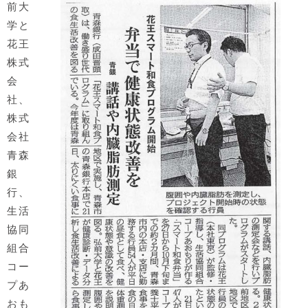
前大
学と
花王
株式
会
社、
株式
会社
青森
銀
行、
生活
協同
組合
コー
プあ
おも