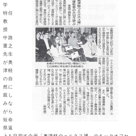
学
特任
教
授
中路
重之
先生
が奥
津軽
の自
然に
親し
みな
がら
短命
県返
上を目指す企画「奥津軽ウェルネス博」のキックオフセ