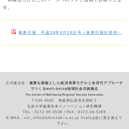
す。
東奥日報 平成30年9月29日号（東奥日報社提供）
正式拠点名：
健康を基軸とした経済発展モデルと全世代アプローチ
でつくるwell-being地域社会共創拠点
The Center of Well-being Regional Society Innovation
〒036-8562 青森県弘前市在府町５
弘前大学健康未来イノベーション研究機構
TEL：0172-39-5538 / FAX：0172-39-5205
E-MAIL：coi_info(at)hirosaki-u.ac.jp ※(at)は@に置き換えて
下さい。