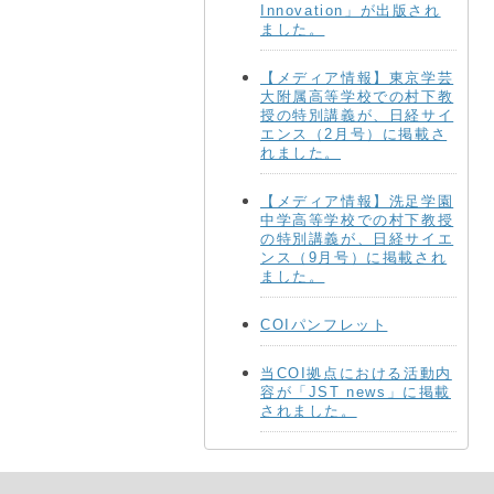
Innovation」が出版され
ました。
【メディア情報】東京学芸
大附属高等学校での村下教
授の特別講義が、日経サイ
エンス（2月号）に掲載さ
れました。
【メディア情報】洗足学園
中学高等学校での村下教授
の特別講義が、日経サイエ
ンス（9月号）に掲載され
ました。
COIパンフレット
当COI拠点における活動内
容が「JST news」に掲載
されました。