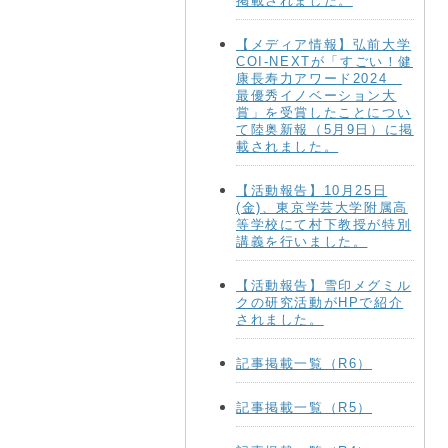
掲載されました。
【メディア情報】弘前大学
COI-NEXTが「すごい！健
康長寿力アワード2024
最優秀イノベーション大
賞」を受賞したことについ
て陸奥新報（5月9日）に掲
載されました。
【活動報告】10月25日
(金)、東京学芸大学附属高
等学校にて村下教授が特別
講義を行いました。
【活動報告】雪印メグミル
クの研究活動がHPで紹介
されました。
記事掲載一覧（R6）
記事掲載一覧（R5）