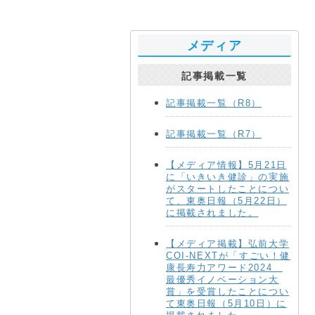
メディア
記事掲載一覧
記事掲載一覧（R8）
記事掲載一覧（R7）
【メディア情報】5月21日
に「いきいき健診」の実施
がスタートしたことについ
て、東奥日報（5月22日）
に掲載されました。
【メディア掲載】弘前大学
COI-NEXTが「すごい！健
康長寿力アワード2024
最優秀イノベーション大
賞」を受賞したことについ
て東奥日報（5月10日）に