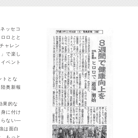
ベネッセコ
ヒロロとと
間チャレン
ロ」で楽し
ーイベント
ントとな
て陸奥新報
効果的な
を身に付け
太らない―
強は面白
で、もっと