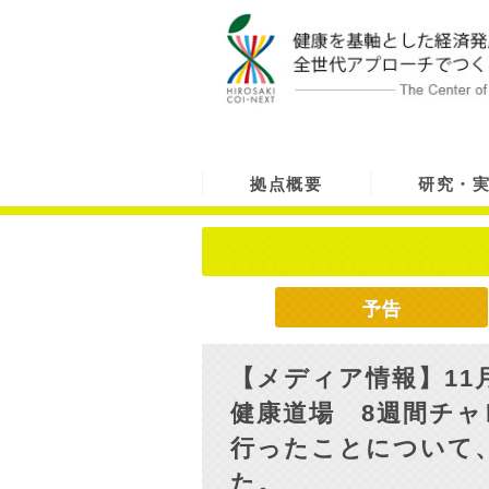
拠点概要
研究・
予告
【メディア情報】11月
健康道場 8週間チ
行ったことについて、
た。