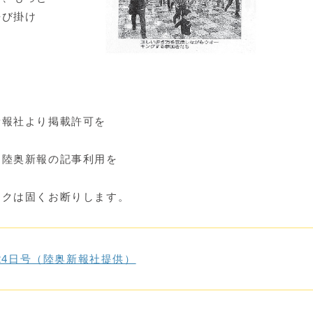
呼び掛け
新報社より掲載許可を
て陸奥新報の記事利用を
クは固くお断りします。
24日号（陸奥新報社提供）