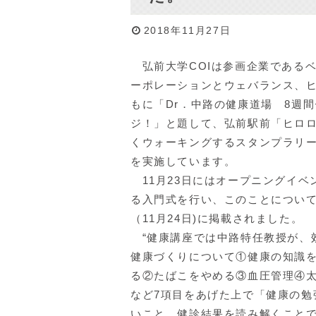
2018年11月27日
弘前大学COIは参画企業である
ーポレーションとウェバランス、
もに「Dr．中路の健康道場 8週
ジ！」と題して、弘前駅前「ヒロ
くウォーキングするスタンプラリ
を実施しています。
11月23日にはオープニングイベ
る入門式を行い、このことについ
（11月24日)に掲載されました。
“健康講座では中路特任教授が、
健康づくりについて①健康の知識
る②たばこをやめる③血圧管理④
など7項目をあげた上で「健康の勉
いこと。健診結果を読み解くこと