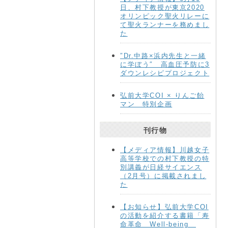
日、村下教授が東京2020
オリンピック聖火リレーに
て聖火ランナーを務めまし
た
″Dr.中路×浜内先生と一緒
に学ぼう″ 高血圧予防に3
ダウンレシピプロジェクト
弘前大学COI × りんご飴
マン 特別企画
刊行物
【メディア情報】川越女子
高等学校での村下教授の特
別講義が日経サイエンス
（2月号）に掲載されまし
た
【お知らせ】弘前大学COI
の活動を紹介する書籍「寿
命革命 Well-being