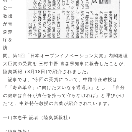
公一
教授
が青
森県
庁を
訪
問。第1回「日本オープンイノベーション大賞」内閣総理
大臣賞の受賞を 三村申吾 青森県知事に報告したことが、
陸奥新報（3月18日)で紹介されました。
記事では、“今回の受賞について、中路特任教授は
「『寿命革命』に向けた大いなる通過点」とし、「自分
の健康は自分が責任を持って守らなければ」と呼びかけ
た”と、中路特任教授の言葉が紹介されています。
―山本恵子 記者（陸奥新報社）
（陸奥新報）