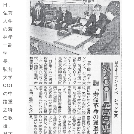
日、
弘前
大学
の若
林孝
一副
学
長、
弘前
大学
COI
の中
路重
之特
任教
授、
村下