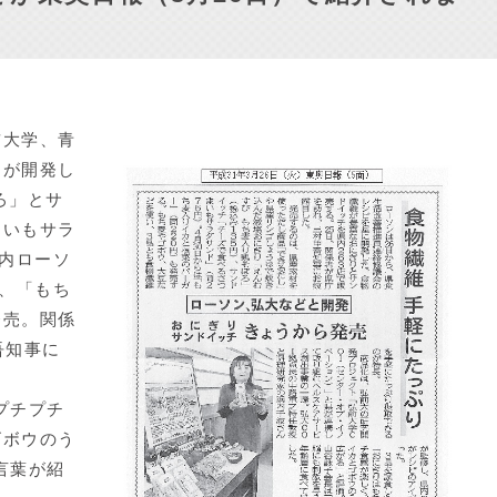
大学、青
らが開発し
ろ」とサ
まいもサラ
県内ローソ
は、「もち
発売。関係
吾知事に
プチプチ
ゴボウのう
言葉が紹