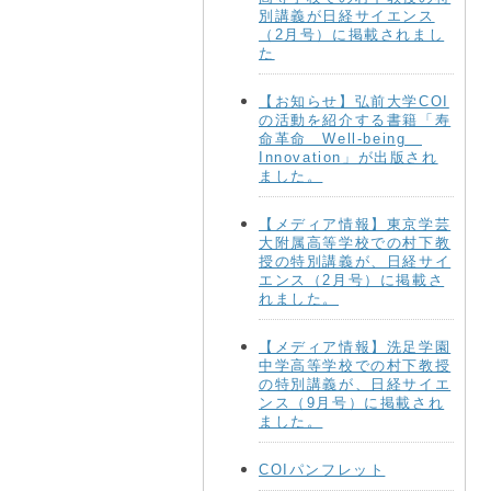
別講義が日経サイエンス
（2月号）に掲載されまし
た
【お知らせ】弘前大学COI
の活動を紹介する書籍「寿
命革命 Well-being
Innovation」が出版され
ました。
【メディア情報】東京学芸
大附属高等学校での村下教
授の特別講義が、日経サイ
エンス（2月号）に掲載さ
れました。
【メディア情報】洗足学園
中学高等学校での村下教授
の特別講義が、日経サイエ
ンス（9月号）に掲載され
ました。
COIパンフレット