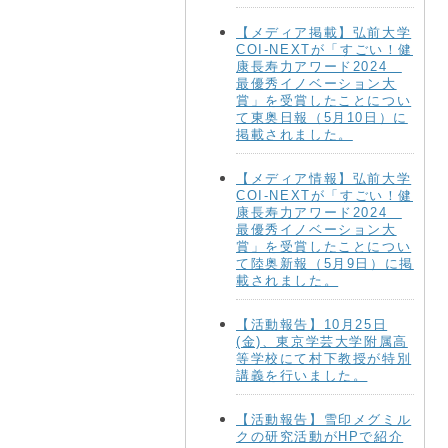
【メディア掲載】弘前大学
COI-NEXTが「すごい！健
康長寿力アワード2024
最優秀イノベーション大
賞」を受賞したことについ
て東奥日報（5月10日）に
掲載されました。
【メディア情報】弘前大学
COI-NEXTが「すごい！健
康長寿力アワード2024
最優秀イノベーション大
賞」を受賞したことについ
て陸奥新報（5月9日）に掲
載されました。
【活動報告】10月25日
(金)、東京学芸大学附属高
等学校にて村下教授が特別
講義を行いました。
【活動報告】雪印メグミル
クの研究活動がHPで紹介