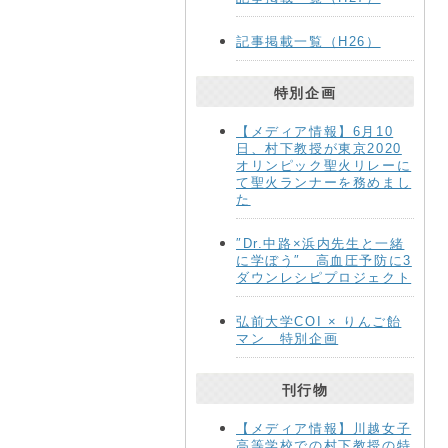
記事掲載一覧（H26）
特別企画
【メディア情報】6月10
日、村下教授が東京2020
オリンピック聖火リレーに
て聖火ランナーを務めまし
た
″Dr.中路×浜内先生と一緒
に学ぼう″ 高血圧予防に3
ダウンレシピプロジェクト
弘前大学COI × りんご飴
マン 特別企画
刊行物
【メディア情報】川越女子
高等学校での村下教授の特