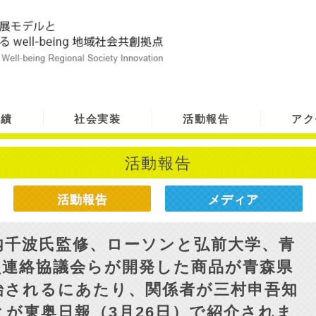
実績
社会実装
活動報告
アク
活動報告
活動報告
メディア
内千波氏監修、ローソンと弘前大学、青
員連絡協議会らが開発した商品が青森県
始されるにあたり、関係者が三村申吾知
が東奥日報（3月26日）で紹介されま