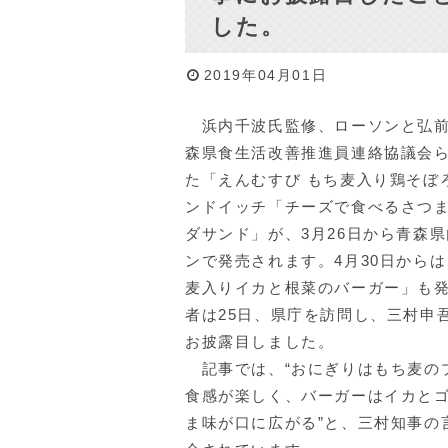
した。
2019年04月01日
浜内千波氏監修、ローソンと弘前
森県食生活改善推進員連絡協議会
た「えんむすび もち麦入り鶏そぼ
ンドイッチ「チーズで食べるさつ
ダサンド」が、3月26日から青森
ンで発売されます。4月30日から
麦入りイカと根菜のバーガー」も
者は25日、県庁を訪問し、三村申
お披露目しました。
記事では、“おにぎりはもち麦の
食感が楽しく、バーガーはイカと
ま味が口に広がる”と、三村知事の