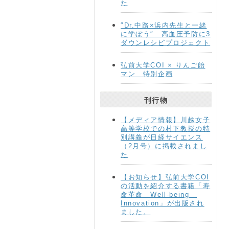
た
″Dr.中路×浜内先生と一緒
に学ぼう″ 高血圧予防に3
ダウンレシピプロジェクト
弘前大学COI × りんご飴
マン 特別企画
刊行物
【メディア情報】川越女子
高等学校での村下教授の特
別講義が日経サイエンス
（2月号）に掲載されまし
た
【お知らせ】弘前大学COI
の活動を紹介する書籍「寿
命革命 Well-being
Innovation」が出版され
ました。