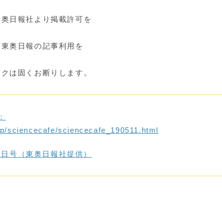
東奥日報社より掲載許可を
て東奥日報の記事利用を
クは固くお断りします。
：
jp/sciencecafe/sciencecafe_190511.html
31日号（東奥日報社提供）