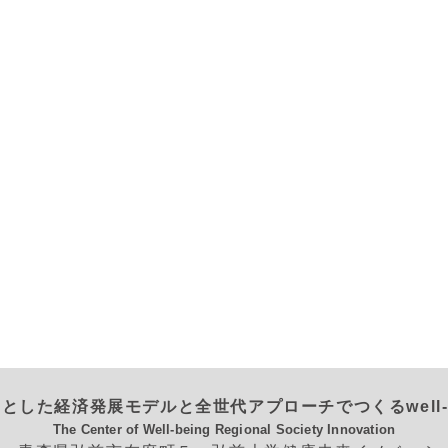
とした経済発展モデルと全世代アプローチでつくるwell-
The Center of Well-being Regional Society Innovation