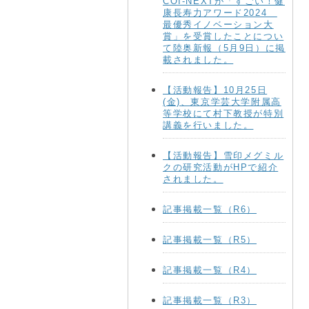
COI-NEXTが「すごい！健
康長寿力アワード2024
最優秀イノベーション大
賞」を受賞したことについ
て陸奥新報（5月9日）に掲
載されました。
【活動報告】10月25日
(金)、東京学芸大学附属高
等学校にて村下教授が特別
講義を行いました。
【活動報告】雪印メグミル
クの研究活動がHPで紹介
されました。
記事掲載一覧（R6）
記事掲載一覧（R5）
記事掲載一覧（R4）
記事掲載一覧（R3）