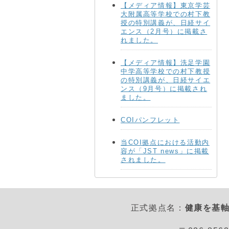
【メディア情報】東京学芸
大附属高等学校での村下教
授の特別講義が、日経サイ
エンス（2月号）に掲載さ
れました。
【メディア情報】洗足学園
中学高等学校での村下教授
の特別講義が、日経サイエ
ンス（9月号）に掲載され
ました。
COIパンフレット
当COI拠点における活動内
容が「JST news」に掲載
されました。
正式拠点名：
健康を基軸