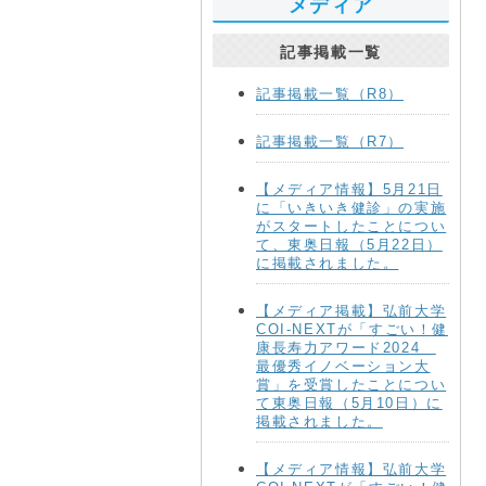
メディア
記事掲載一覧
記事掲載一覧（R8）
記事掲載一覧（R7）
【メディア情報】5月21日
に「いきいき健診」の実施
がスタートしたことについ
て、東奥日報（5月22日）
に掲載されました。
【メディア掲載】弘前大学
COI-NEXTが「すごい！健
康長寿力アワード2024
最優秀イノベーション大
賞」を受賞したことについ
て東奥日報（5月10日）に
掲載されました。
【メディア情報】弘前大学