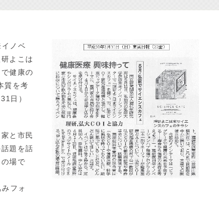
来イノベ
理研よこは
タで健康の
本質を考
31日）
家と市民
の話題を話
ンの場で
込みフォ