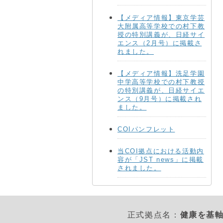
【メディア情報】東京学芸
大附属高等学校での村下教
授の特別講義が、日経サイ
エンス（2月号）に掲載さ
れました。
【メディア情報】洗足学園
中学高等学校での村下教授
の特別講義が、日経サイエ
ンス（9月号）に掲載され
ました。
COIパンフレット
当COI拠点における活動内
容が「JST news」に掲載
されました。
正式拠点名：
健康を基軸