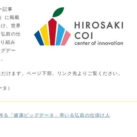
ー記事
号）に掲載
続け、世界
る弘前の仕
取り組み
ッグデー
す。
ただけます。ページ下部、リンク先よりご覧ください。
ータ）
誇る「健康ビッグデータ」率いる弘前の仕掛け人