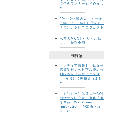
て聖火ランナーを務めまし
た
″Dr.中路×浜内先生と一緒
に学ぼう″ 高血圧予防に3
ダウンレシピプロジェクト
弘前大学COI × りんご飴
マン 特別企画
刊行物
【メディア情報】川越女子
高等学校での村下教授の特
別講義が日経サイエンス
（2月号）に掲載されまし
た
【お知らせ】弘前大学COI
の活動を紹介する書籍「寿
命革命 Well-being
Innovation」が出版され
ました。