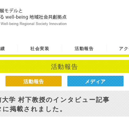
実績
社会実装
活動報告
アク
活動報告
活動報告
メディア
前大学 村下教授のインタビュー記事
タに掲載されました。