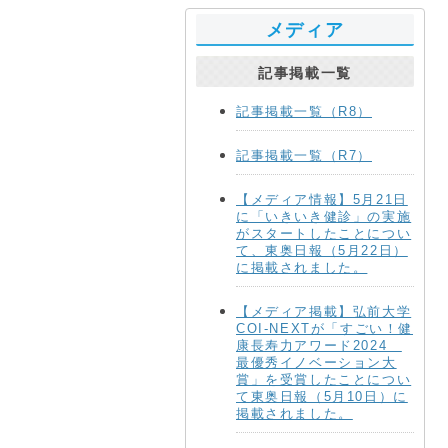
メディア
記事掲載一覧
記事掲載一覧（R8）
記事掲載一覧（R7）
【メディア情報】5月21日
に「いきいき健診」の実施
がスタートしたことについ
て、東奥日報（5月22日）
に掲載されました。
【メディア掲載】弘前大学
COI-NEXTが「すごい！健
康長寿力アワード2024
最優秀イノベーション大
賞」を受賞したことについ
て東奥日報（5月10日）に
掲載されました。