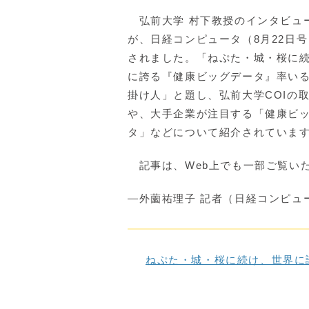
弘前大学 村下教授のインタビュ
が、日経コンピュータ（8月22日
されました。「ねぷた・城・桜に
に誇る『健康ビッグデータ』率い
掛け人」と題し、弘前大学COIの
や、大手企業が注目する「健康ビ
タ」などについて紹介されていま
記事は、Web上でも一部ご覧い
―外薗祐理子 記者（日経コンピュ
ねぷた・城・桜に続け、世界に