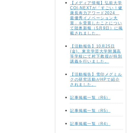
【メディア情報】弘前大学
COI-NEXTが「すごい！健
康長寿力アワード2024
最優秀イノベーション大
賞」を受賞したことについ
て陸奥新報（5月9日）に掲
載されました。
【活動報告】10月25日
(金)、東京学芸大学附属高
等学校にて村下教授が特別
講義を行いました。
【活動報告】雪印メグミル
クの研究活動がHPで紹介
されました。
記事掲載一覧（R6）
記事掲載一覧（R5）
記事掲載一覧（R4）