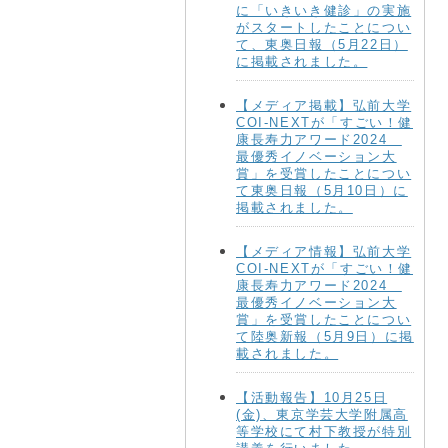
に「いきいき健診」の実施
がスタートしたことについ
て、東奥日報（5月22日）
に掲載されました。
【メディア掲載】弘前大学
COI-NEXTが「すごい！健
康長寿力アワード2024
最優秀イノベーション大
賞」を受賞したことについ
て東奥日報（5月10日）に
掲載されました。
【メディア情報】弘前大学
COI-NEXTが「すごい！健
康長寿力アワード2024
最優秀イノベーション大
賞」を受賞したことについ
て陸奥新報（5月9日）に掲
載されました。
【活動報告】10月25日
(金)、東京学芸大学附属高
等学校にて村下教授が特別