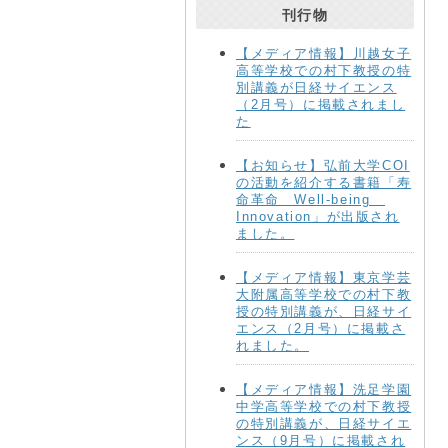
刊行物
【メディア情報】川越女子
高等学校での村下教授の特
別講義が日経サイエンス
（2月号）に掲載されまし
た
【お知らせ】弘前大学COI
の活動を紹介する書籍「寿
命革命 Well-being
Innovation」が出版され
ました。
【メディア情報】東京学芸
大附属高等学校での村下教
授の特別講義が、日経サイ
エンス（2月号）に掲載さ
れました。
【メディア情報】洗足学園
中学高等学校での村下教授
の特別講義が、日経サイエ
ンス（9月号）に掲載され