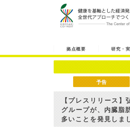
拠点概要
研究・
予告
【プレスリリース】
グループが、内臓脂
多いことを発見しま