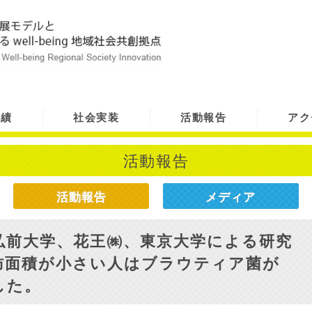
実績
社会実装
活動報告
アク
活動報告
活動報告
メディア
弘前大学、花王㈱、東京大学による研究
肪面積が小さい人はブラウティア菌が
した。