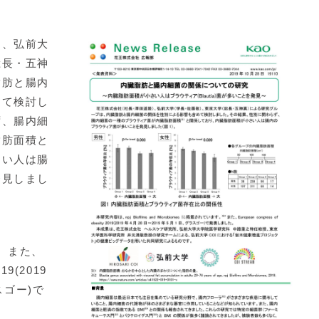
、弘前大
総長・五神
脂肪と腸内
めて検討し
ず、腸内細
脂肪面積と
さい人は腸
発見しまし
す。また、
019(2019
スゴー)で