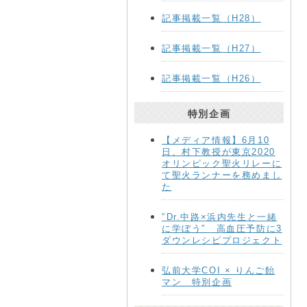
記事掲載一覧（H28）
記事掲載一覧（H27）
記事掲載一覧（H26）
特別企画
【メディア情報】6月10
日、村下教授が東京2020
オリンピック聖火リレーに
て聖火ランナーを務めまし
た
″Dr.中路×浜内先生と一緒
に学ぼう″ 高血圧予防に3
ダウンレシピプロジェクト
弘前大学COI × りんご飴
マン 特別企画