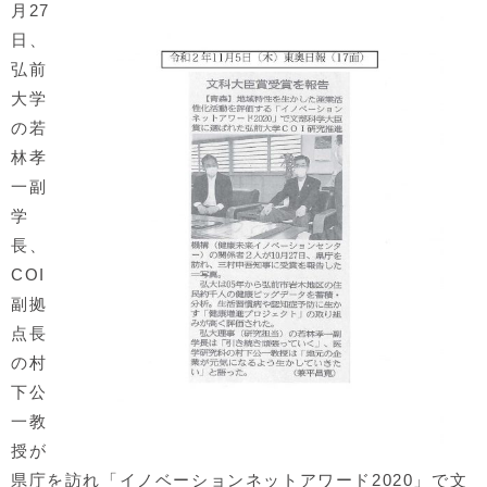
月27
日、
弘前
大学
の若
林孝
一副
学
長、
COI
副拠
点長
の村
下公
一教
授が
県庁を訪れ「イノベーションネットアワード2020」で文