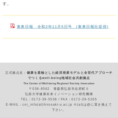
す。
東奥日報 令和2年11月5日号 (東奥日報社提供)
正式拠点名：
健康を基軸とした経済発展モデルと全世代アプローチ
でつくるwell-being地域社会共創拠点
The Center of Well-being Regional Society Innovation
〒036-8562 青森県弘前市在府町５
弘前大学健康未来イノベーション研究機構
TEL：0172-39-5538 / FAX：0172-39-5205
E-MAIL：coi_info(at)hirosaki-u.ac.jp ※(at)は@に置き換えて
下さい。